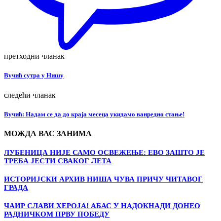
претходни чланак
Вучић сутра у Нишу
следећи чланак
Вучић: Надам се да до краја месеца укидамо ванредно стање!
МОЖДА ВАС ЗАНИМА
ЛУБЕНИЦА НИЈЕ САМО ОСВЕЖЕЊЕ: ЕВО ЗАШТО ЈЕ
ТРЕБА ЈЕСТИ СВАКОГ ЛЕТА
ИСТОРИЈСКИ АРХИВ НИША ЧУВА ПРИЧУ ЧИТАВОГ
ГРАДА
ЧАИР СЛАВИ ХЕРОЈА! АБАС У НАДОКНАДИ ДОНЕО
РАДНИЧКОМ ПРВУ ПОБЕДУ