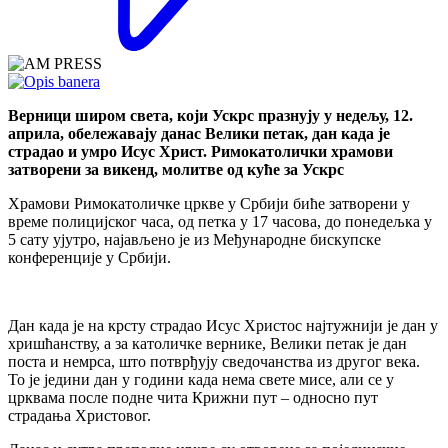
Верници широм света, који Ускрс празнују у недељу, 12.
априла, обележавају данас Велики петак, дан када је
страдао и умро Исус Христ. Римокатолички храмови
затворени за викенд, молитве од куће за Ускрс
Храмови Римокатоличке цркве у Србији биће затворени у
време полицијског часа, од петка у 17 часова, до понедељка у
5 сату ујутро, најављено је из Међународне бискупске
конференције у Србији.
Дан када је на крсту страдао Исус Христос најтужнији је дан у
хришћанству, а за католичке вернике, Велики петак је дан
поста и немрса, што потврђују сведочанства из другог века.
То је једини дан у години када нема свете мисе, али се у
црквама после подне чита Крижни пут – односно пут
страдања Христовог.