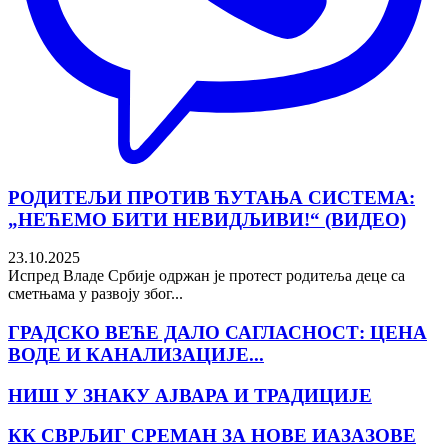
РОДИТЕЉИ ПРОТИВ ЋУТАЊА СИСТЕМА:
„НЕЋЕМО БИТИ НЕВИДЉИВИ!“ (ВИДЕО)
23.10.2025
Испред Владе Србије одржан је протест родитеља деце са
сметњама у развоју због...
ГРАДСКО ВЕЋЕ ДАЛО САГЛАСНОСТ: ЦЕНА
ВОДЕ И КАНАЛИЗАЦИЈЕ...
НИШ У ЗНАКУ АЈВАРА И ТРАДИЦИЈЕ
КК СВРЉИГ СРЕМАН ЗА НОВЕ ИАЗАЗОВЕ