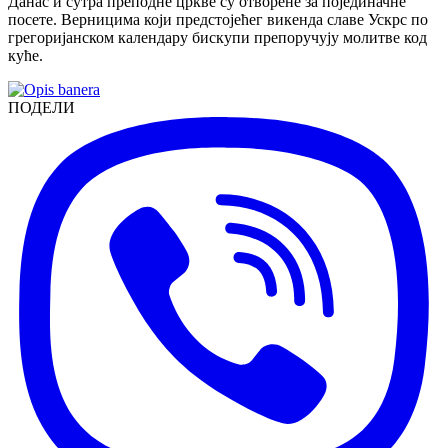
Данас и сутра преподне цркве су отворене за појединачне
посете. Верницима који предстојећег викенда славе Ускрс по
грегоријанском календару бискупи препоручују молитве код
куће.
ПОДЕЛИ