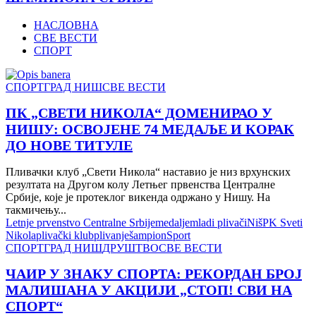
ШАМПИОНА
СРБИЈЕ
НАСЛОВНА
СВЕ ВЕСТИ
СПОРТ
СПОРТ
ГРАД НИШ
СВЕ ВЕСТИ
ПК „СВЕТИ НИКОЛА“ ДОМЕНИРАО У
НИШУ: ОСВОЈЕНЕ 74 МЕДАЉЕ И КОРАК
ДО НОВЕ ТИТУЛЕ
Пливачки клуб „Свети Никола“ наставио је низ врхунских
резултата на Другом колу Летњег првенства Централне
Србије, које је протеклог викенда одржано у Нишу. На
такмичењу...
Letnje prvenstvo Centralne Srbije
medalje
mladi plivači
Niš
PK Sveti
Nikola
plivački klub
plivanje
šampion
Sport
СПОРТ
ГРАД НИШ
ДРУШТВО
СВЕ ВЕСТИ
ЧАИР У ЗНАКУ СПОРТА: РЕКОРДАН БРОЈ
МАЛИШАНА У АКЦИЈИ „СТОП! СВИ НА
СПОРТ“