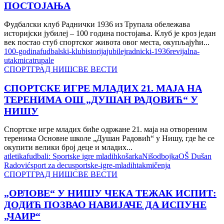
ПОСТОЈАЊА
Фудбалски клуб Раднички 1936 из Трупала обележава
историјски јубилеј – 100 година постојања. Клуб је кроз један
век постао стуб спортског живота овог места, окупљајући...
100-godina
fudbalski-klub
istorija
jubilej
radnicki-1936
revijalna-
utakmica
trupale
СПОРТ
ГРАД НИШ
СВЕ ВЕСТИ
СПОРТСКЕ ИГРЕ МЛАДИХ 21. МАЈА НА
ТЕРЕНИМА ОШ „ДУШАН РАДОВИЋ“ У
НИШУ
Спортске игре младих биће одржане 21. маја на отвореним
теренима Основне школе „Душан Радовић“ у Нишу, где ће се
окупити велики број деце и младих...
atletika
fudbal
i: Sportske igre mladih
košarka
Niš
odbojka
OŠ Dušan
Radović
sport za decu
sportske-igre-mladih
takmičenja
СПОРТ
ГРАД НИШ
СВЕ ВЕСТИ
„ОРЛОВЕ“ У НИШУ ЧЕКА ТЕЖАК ИСПИТ:
ДОДИЋ ПОЗВАО НАВИЈАЧЕ ДА ИСПУНЕ
„ЧАИР“