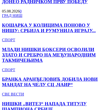
ДОНЕО РАДНИЧКОМ ПРВУ ПОБЕДУ
У
НАДОКНАДИ
05.08.2026
0
ДОНЕО
КОШАРКА
ГРАД НИШ
РАДНИЧКОМ
У
ПРВУ
КОЛИЦИМА
КОШАРКА У КОЛИЦИМА ПОНОВО У
ПОБЕДУ
ПОНОВО
НИШУ: СРБИЈА И РУМУНИЈА ИГРАЈУ...
У
НИШУ:
МЛАДИ
СПОРТ
СРБИЈА
НИШКИ
И
БОКСЕРИ
МЛАДИ НИШКИ БОКСЕРИ ОСВОЈИЛИ
РУМУНИЈА
ОСВОЈИЛИ
ЗЛАТО И СРЕБРО НА МЕЂУНАРОДНИМ
ИГРАЈУ
ЗЛАТО
У
ТАКМИЧЕЊИМА
И
ХАЛИ
СРЕБРО
„ЧАИР“
БРАНКА
СПОРТ
НА
АРАНЂЕЛОВИЋ
МЕЂУНАРОДНИМ
ДОБИЛА
БРАНКА АРАНЂЕЛОВИЋ ДОБИЛА НОВИ
ТАКМИЧЕЊИМА
НОВИ
МАНДАТ НА ЧЕЛУ СЦ „ЧАИР“
МАНДАТ
НА
НИШКИ
СВЕ ВЕСТИ
ЧЕЛУ
„ВИТЕЗ“
СЦ
НАПАДА
НИШКИ „ВИТЕЗ“ НАПАДА ТИТУЛУ
„ЧАИР“
ТИТУЛУ
ШАМПИОНА СРБИЈЕ