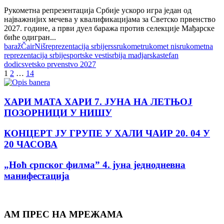
Рукометна репрезентација Србије ускоро игра један од
најважнијих мечева у квалификацијама за Светско првенство
2027. године, а први дуел баража против селекције Мађарске
биће одигран...
baraž
Čair
Niš
reprezentacija srbije
rss
rukomet
rukomet nis
rukometna
reprezentacija srbije
sportske vesti
srbija madjarska
stefan
dodic
svetsko prvenstvo 2027
Posts
1
2
…
14
pagination
ХАРИ МАТА ХАРИ 7. ЈУНА НА ЛЕТЊОЈ
ПОЗОРНИЦИ У НИШУ
КОНЦЕРТ ЈУ ГРУПЕ У ХАЛИ ЧАИР 20. 04 У
20 ЧАСОВА
„Ноћ српског филма” 4. јуна jеднодневна
манифестација
АМ ПРЕС НА МРЕЖАМА