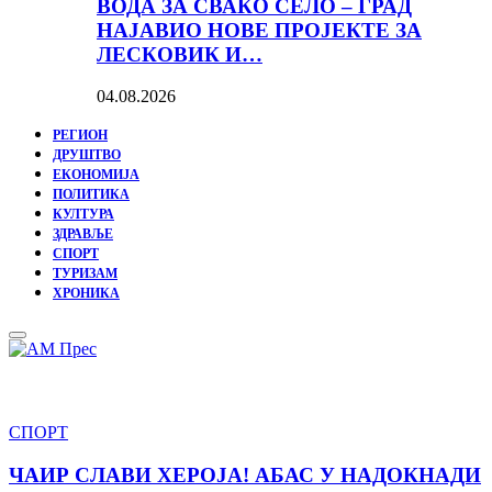
ВОДА ЗА СВАКО СЕЛО – ГРАД
НАЈАВИО НОВЕ ПРОЈЕКТЕ ЗА
ЛЕСКОВИК И…
04.08.2026
РЕГИОН
ДРУШТВО
ЕКОНОМИЈА
ПОЛИТИКА
КУЛТУРА
ЗДРАВЉЕ
СПОРТ
ТУРИЗАМ
ХРОНИКА
Primary
Menu
ЧАИР
СПОРТ
СЛАВИ
ХЕРОЈА!
ЧАИР СЛАВИ ХЕРОЈА! АБАС У НАДОКНАДИ
АБАС