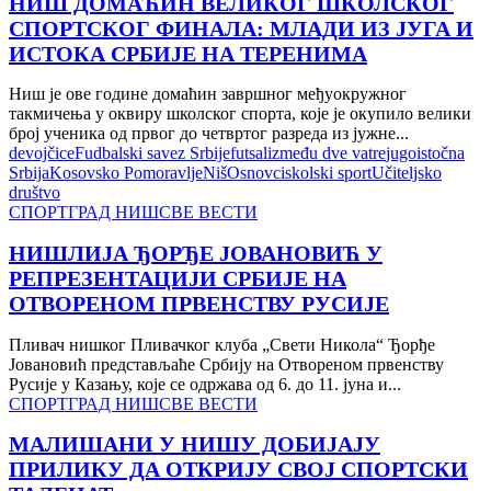
НИШ ДОМАЋИН ВЕЛИКОГ ШКОЛСКОГ
СПОРТСКОГ ФИНАЛА: МЛАДИ ИЗ ЈУГА И
ИСТОКА СРБИЈЕ НА ТЕРЕНИМА
Ниш је ове године домаћин завршног међуокружног
такмичења у оквиру школског спорта, које је окупило велики
број ученика од првог до четвртог разреда из јужне...
devojčice
Fudbalski savez Srbije
futsal
između dve vatre
jugoistočna
Srbija
Kosovsko Pomoravlje
Niš
Osnovci
skolski sport
Učiteljsko
društvo
СПОРТ
ГРАД НИШ
СВЕ ВЕСТИ
НИШЛИЈА ЂОРЂЕ ЈОВАНОВИЋ У
РЕПРЕЗЕНТАЦИЈИ СРБИЈЕ НА
ОТВОРЕНОМ ПРВЕНСТВУ РУСИЈЕ
Пливач нишког Пливачког клуба „Свети Никола“ Ђорђе
Јовановић представљаће Србију на Отвореном првенству
Русије у Казању, које се одржава од 6. до 11. јуна и...
СПОРТ
ГРАД НИШ
СВЕ ВЕСТИ
МАЛИШАНИ У НИШУ ДОБИЈАЈУ
ПРИЛИКУ ДА ОТКРИЈУ СВОЈ СПОРТСКИ