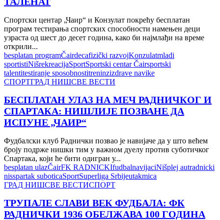
ТАЛЕНАТ
Спортски центар „Чаир“ и Конзулат покрећу бесплатан
програм тестирања спортских способности намењен деци
узраста од шест до десет година, како би најмлађи на време
открили...
besplatan program
Čair
deca
fizički razvoj
Konzulat
mladi
sportisti
Niš
rekreacija
Sport
Sportski centar Čair
sportski
talenti
testiranje sposobnosti
treninzi
zdrave navike
СПОРТ
ГРАД НИШ
СВЕ ВЕСТИ
БЕСПЛАТАН УЛАЗ НА МЕЧ РАДНИЧКОГ И
СПАРТАКА: НИШЛИЈЕ ПОЗВАНЕ ДА
ИСПУНЕ „ЧАИР“
Фудбалски клуб Раднички позвао је навијаче да у што већем
броју подрже нишки тим у важном дуелу против суботичког
Спартака, који ће бити одигран у...
besplatan ulaz
Čair
FK RADNICKI
fudbal
navijaci
Niš
plej aut
radnicki
nis
spartak subotica
Sport
Superliga Srbije
utakmica
ГРАД НИШ
СВЕ ВЕСТИ
СПОРТ
ТРУПАЛЕ СЛАВИ ВЕК ФУДБАЛА: ФК
РАДНИЧКИ 1936 ОБЕЛЖАВА 100 ГОДИНА