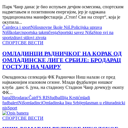
Парк Чаир данас је био испуњен дечјим осмесима, спортским
надметањем и позитивном енергијом, јер је одржана
традиционална манифестација „Стоп! Сви на спорт“, која је
окупила...
Čair
deca i sport
Niš
osnovne škole Niš.
Policijska uprava
Niš
školarci
sportska takmičenja
Sportski savez Niša
Stop svi na
sport
zdravi stilovi zivota
СПОРТ
СВЕ ВЕСТИ
ОМЛАДИНЦИ РАДНИЧКОГ НА КОРАК ОД
ОМЛАДИНСКЕ ЛИГЕ СРБИЈЕ: БРОДАРАЦ
ГОСТУЈЕ НА ЧАИРУ
Омладинска селекција ФК Раднички Ниш налази се пред
најважнијим изазовом сезоне. Млади фудбалери нишког
клуба данс 6. јуна, на стадиону Стадион Чаир дочекују екипу
ФК...
baraž
Brodarac
Čair
FS RIS
fudbal
Ilija Krstić
mladi
fudbaleri
Niš
omladinci
Omladinska liga Srbije
plasman u elitu
radnicki
nis
Sport
СПОРТ
СВЕ ВЕСТИ