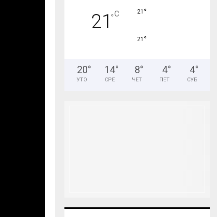
°
21
C
21
°
°
21
20
°
14
°
8
°
4
°
4
°
УТО
СРЕ
ЧЕТ
ПЕТ
СУБ