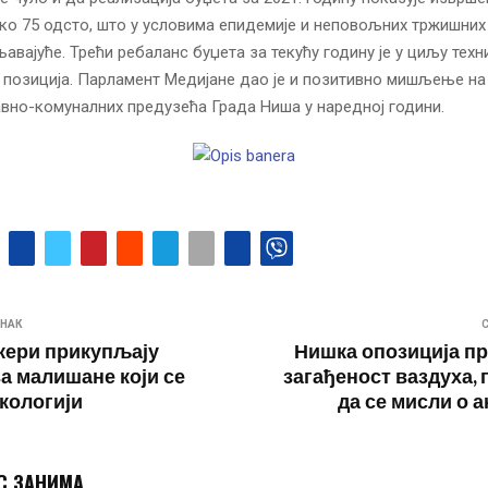
ко 75 одсто, што у условима епидемије и неповољних тржишних
авајуће. Трећи ребаланс буџета за текућу годину је у циљу техн
позиција. Парламент Медијане дао је и позитивно мишљење на
вно-комуналних предузећа Града Ниша у наредној години.
НАК
кери прикупљају
Нишка опозиција п
за малишане који се
загађеност ваздуха, 
нкологији
да се мисли о а
С ЗАНИМА