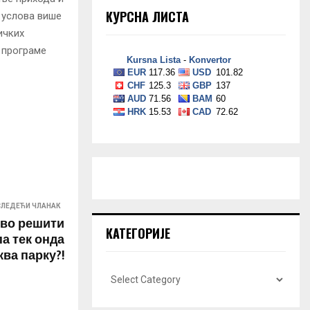
КУРСНА ЛИСТА
 услова више
ичких
 програме
СЛЕДЕЋИ ЧЛАНАК
рво решити
КАТЕГОРИЈЕ
па тек онда
ква парку?!