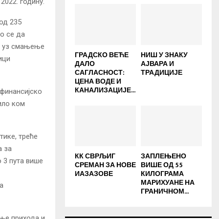
2022. годину.
 од 235
о се да
, уз смањење
ГРАДСКО ВЕЋЕ
НИШ У ЗНАКУ
ици
ДАЛО
АЈВАРА И
САГЛАСНОСТ:
ТРАДИЦИЈЕ
ЦЕНА ВОДЕ И
КАНАЛИЗАЦИЈЕ...
 финансијско
ило ком
тике, треће
а за
КК СВРЉИГ
ЗАПЛЕЊЕНО
 3 пута више
СРЕМАН ЗА НОВЕ
ВИШЕ ОД 55
ИАЗАЗОВЕ
КИЛОГРАМА
МАРИХУАНЕ НА
а
ГРАНИЧНОМ...
ење прихода и