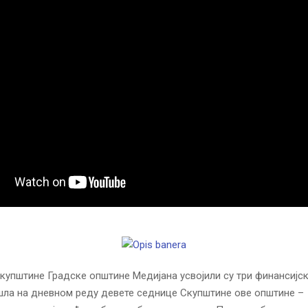
упштине Градске општине Медијана усвојили су три финансијс
ашла на дневном реду девете седнице Скупштине ове општине –