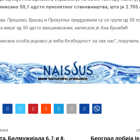
инисано 50,1 одсто пунолетног становништва, што је 2.705.
ија, Прешево, Вршац и Прокупље придружили су се групи од 58 л
а више од 50 одсто вакцинисаних, написала је Ана Брнабић.
нисана особа једнако је већа безбедност за све нас”, поручила 
АНАК
С
а. Белмужијада 6, 7. и 8.
Београд добија ј