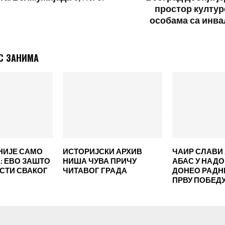
простор култу
особама са инв
С ЗАНИМА
НИЈЕ САМО
ИСТОРИЈСКИ АРХИВ
ЧАИР СЛАВИ 
 ЕВО ЗАШТО
НИША ЧУВА ПРИЧУ
АБАС У НАД
ЕСТИ СВАКОГ
ЧИТАВОГ ГРАДА
ДОНЕО РАД
ПРВУ ПОБЕД