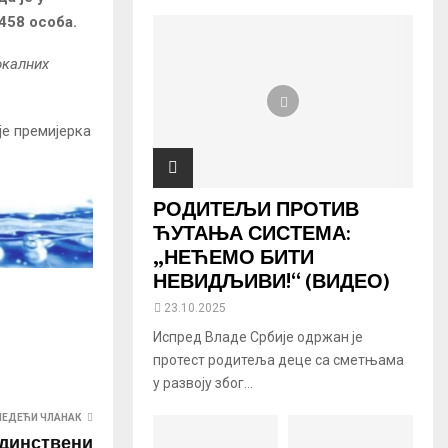
458 особа.
окалних
је премијерка
РОДИТЕЉИ ПРОТИВ
ЋУТАЊА СИСТЕМА:
„НЕЋЕМО БИТИ
НЕВИДЉИВИ!“ (ВИДЕО)
23.10.2025
Испред Владе Србије одржан је
протест родитеља деце са сметњама
у развоју због...
ЛЕДЕЋИ ЧЛАНАК
единствени