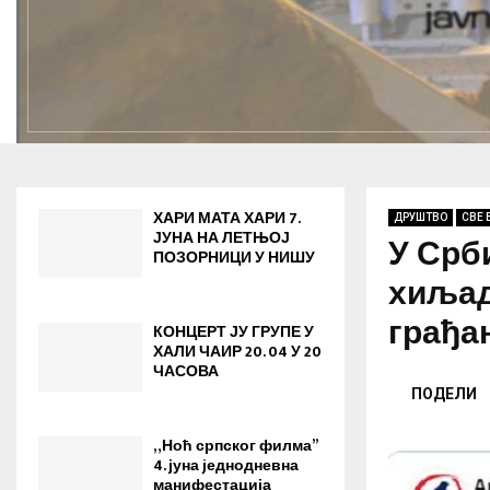
ХАРИ МАТА ХАРИ 7.
ДРУШТВО
СВЕ 
ЈУНА НА ЛЕТЊОЈ
У Срб
ПОЗОРНИЦИ У НИШУ
хиљад
грађа
КОНЦЕРТ ЈУ ГРУПЕ У
ХАЛИ ЧАИР 20. 04 У 20
ЧАСОВА
ПОДЕЛИ
„Ноћ српског филма”
4. јуна jеднодневна
манифестација