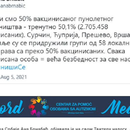
 Србије Ана Брнабић, објавила је на свом Твитеру налогу, д