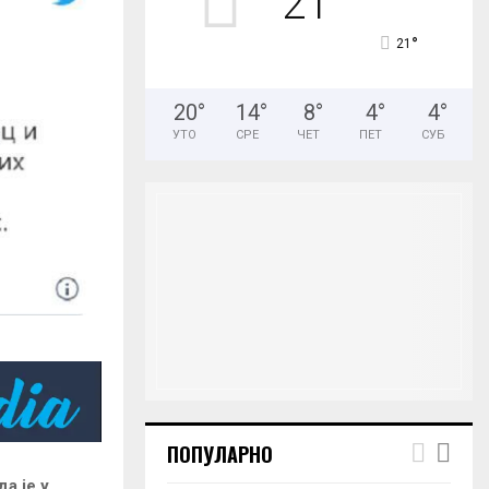
21
H
°
21
20
°
14
°
8
°
4
°
4
°
УТО
СРЕ
ЧЕТ
ПЕТ
СУБ
ПОПУЛАРНО
а је у