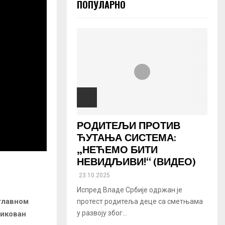
ПОПУЛАРНО
РОДИТЕЉИ ПРОТИВ
ЋУТАЊА СИСТЕМА:
„НЕЋЕМО БИТИ
НЕВИДЉИВИ!“ (ВИДЕО)
23.10.2025
Испред Владе Србије одржан је
главном
протест родитеља деце са сметњама
у развоју због...
тикован