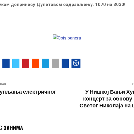
уком допринесу Дулетовом оздрављењу. 1070 на 3030!
НАК
купљања електричног
У Нишкој Бањи Х
концерт за обнову
Светог Николаја на
С ЗАНИМА