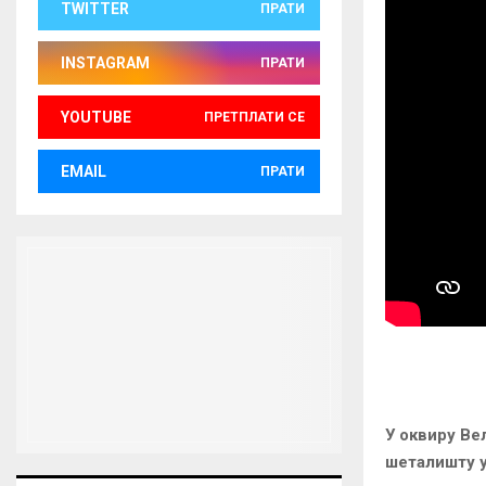
TWITTER
ПРАТИ
INSTAGRAM
ПРАТИ
YOUTUBE
ПРЕТПЛАТИ СЕ
EMAIL
ПРАТИ
У оквиру Ве
шеталишту у