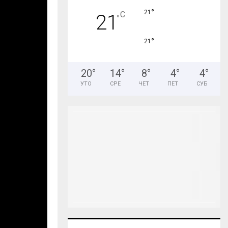
°
21
C
21
°
°
21
20
°
14
°
8
°
4
°
4
°
УТО
СРЕ
ЧЕТ
ПЕТ
СУБ