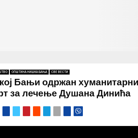
ШТВО
ОПШТИНА НИШКА БАЊА
СВЕ ВЕСТИ
кој Бањи одржан хуманитарн
рт за лечење Душана Динића