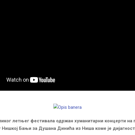
ликог летњег фестивала одржан хуманитарни концерти на 
 Нишкој Бањи за Душана Динића из Ниша коме је дијагнос