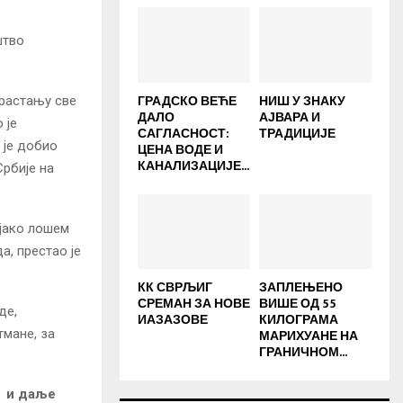
штво
ГРАДСКО ВЕЋЕ
НИШ У ЗНАКУ
драстању све
ДАЛО
АЈВАРА И
 је
САГЛАСНОСТ:
ТРАДИЦИЈЕ
 је добио
ЦЕНА ВОДЕ И
КАНАЛИЗАЦИЈЕ...
Србије на
 јако лошем
а, престао је
КК СВРЉИГ
ЗАПЛЕЊЕНО
СРЕМАН ЗА НОВЕ
ВИШЕ ОД 55
де,
ИАЗАЗОВЕ
КИЛОГРАМА
тмане, за
МАРИХУАНЕ НА
ГРАНИЧНОМ...
у и даље