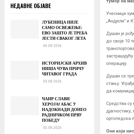
тумор на ма
НЕДАВНЕ ОБЈАВЕ
Учесници хум
„Андјели“ и 
ЛУБЕНИЦА НИЈЕ
САМО ОСВЕЖЕЊЕ:
ЕВО ЗАШТО ЈЕ ТРЕБА
Душан је рође
ЈЕСТИ СВАКОГ ЛЕТА
до своје 10 
06.08.2026
транспортова
застрашујућу
ИСТОРИЈСКИ АРХИВ
операцију.
НИША ЧУВА ПРИЧУ
ЧИТАВОГ ГРАДА
Душан се тре
05.08.2026
стању. Уграђ
да комуницир
ЧАИР СЛАВИ
Средства су 
ХЕРОЈА! АБАС У
НАДОКНАДИ ДОНЕО
дјагностику,
РАДНИЧКОМ ПРВУ
ортопедска п
ПОБЕДУ
05.08.2026
Они који ни