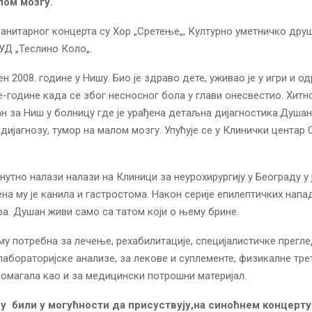
лом мозгу.
анитарног концерта су Хор „Сретење„, Културно уметничко дру
КУД „Теслино Коло„.
н 2008. године у Нишу. Био је здраво дете, уживао је у игри и о
те-године када се због несносног бола у глави онесвестио. Хитно
н за Ниш у болницу где је урађена детаљна дијагностика.Душан
 дијагнозу, тумор на малом мозгу. Упућује се у Клинички центар 
нутно налази налази на Клиници за неурохирургију у Београду у
ена му је канила и гастростома. Након серије епилептичких напад
а. Душан живи само са татом који о њему брине.
му потребна за лечење, рехабилитације, специјалистичке прегле
 лабораторијске анализе, за лекове и суплементе, физикалне тре
омагала као и за медицински потрошни материјал.
су били у могућности да присуствују,на синоћнем концерт