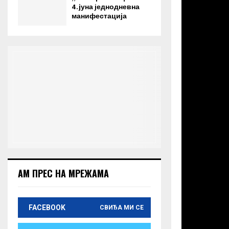
4. јуна jеднодневна
манифестација
АМ ПРЕС НА МРЕЖАМА
FACEBOOK
СВИЂА МИ СЕ