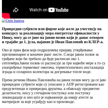
Привредни субјекти или фирме које желе да учествују на
конкурсу за реализацију мера енегретске ефикасности у
Нишу, могу да се јаве на јавни позив који је данас отворен
и трајаће до 1. јула, најавио је Иван Павловић из КЛЕР-а.
Ово је прва фаза која подразумева пријаву, утврђивање
прелиминарне и коначне ранг листе. Следи јавни позив за
грађане који би требало да буде расписан око 1.
септембра.Јавни позив се расписује за три највеће мере а то су
унапређење термичког омотача, термотехничких инсталација
зграда и соларних колектора за догревање топле воде.
Према речима Ивана Павловића на јавни позив могу да се јаве
привредни субјекти који су уписани у АПР регистровани као
предузетници и привредна друштва, а обављају предметне
делатности, нису у стечајном поступку или поступку
ликвидације и оно што је најважније да имају атесте за
материјале за које уграђују као и производе.