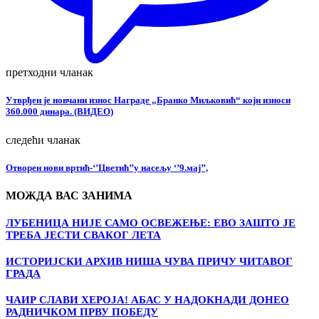
претходни чланак
Утврђен је новчани износ Награде „Бранко Миљковић“ који износи
360.000 динара. (ВИДЕО)
следећи чланак
Отворен нови вртић-‘’Цветић’’у насељу ‘’9.мај’’,
МОЖДА ВАС ЗАНИМА
ЛУБЕНИЦА НИЈЕ САМО ОСВЕЖЕЊЕ: ЕВО ЗАШТО ЈЕ
ТРЕБА ЈЕСТИ СВАКОГ ЛЕТА
ИСТОРИЈСКИ АРХИВ НИША ЧУВА ПРИЧУ ЧИТАВОГ
ГРАДА
ЧАИР СЛАВИ ХЕРОЈА! АБАС У НАДОКНАДИ ДОНЕО
РАДНИЧКОМ ПРВУ ПОБЕДУ