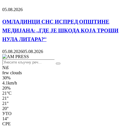
05.08.2026
ОМЛАДИНЦИ СНС ИСПРЕД ОПШТИНЕ
МЕДИЈАНА: „ГДЕ ЈЕ ШКОДА КОЈА ТРОШИ
НУЛА ЛИТАРА?“
05.08.2026
05.08.2026
Search
Search
for:
Niš
few clouds
30%
4.1km/h
20%
21
°
C
21
°
21
°
20
°
УТО
14
°
СРЕ