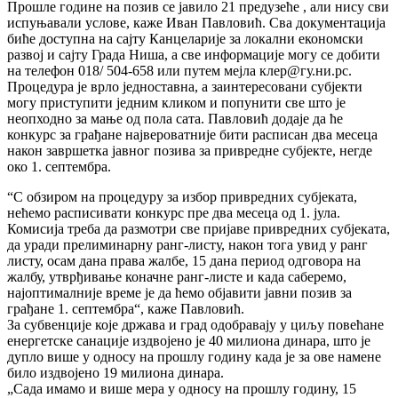
Прошле године на позив се јавило 21 предузеће , али нису сви
испуњавали услове, каже Иван Павловић. Сва документација
биће доступна на сајту Канцеларије за локални економски
развој и сајту Града Ниша, а све информације могу се добити
на телефон 018/ 504-658 или путем мејла клер@гу.ни.рс.
Процедура је врло једноставна, а заинтересовани субјекти
могу приступити једним кликом и попунити све што је
неопходно за мање од пола сата. Павловић додаје да ће
конкурс за грађане највероватније бити расписан два месеца
након завршетка јавног позива за привредне субјекте, негде
око 1. септембра.
“С обзиром на процедуру за избор привредних субјеката,
нећемо расписивати конкурс пре два месеца од 1. јула.
Комисија треба да размотри све пријаве привредних субјеката,
да уради прелиминарну ранг-листу, након тога увид у ранг
листу, осам дана права жалбе, 15 дана период одговора на
жалбу, утврђивање коначне ранг-листе и када саберемо,
најоптималније време је да ћемо објавити јавни позив за
грађане 1. септембра“, каже Павловић.
За субвенције које држава и град одобравају у циљу повећане
енергетске санације издвојено је 40 милиона динара, што је
дупло више у односу на прошлу годину када је за ове намене
било издвојено 19 милиона динара.
„Сада имамо и више мера у односу на прошлу годину, 15