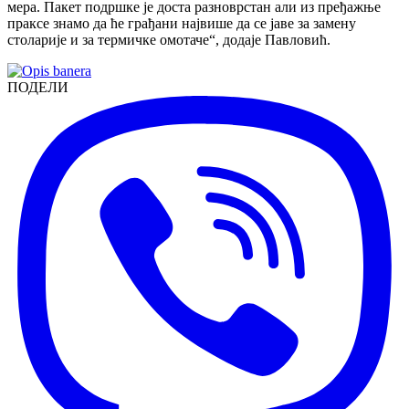
мера. Пакет подршке је доста разноврстан али из пређажње
праксе знамо да ће грађани највише да се јаве за замену
столарије и за термичке омотаче“, додаје Павловић.
ПОДЕЛИ