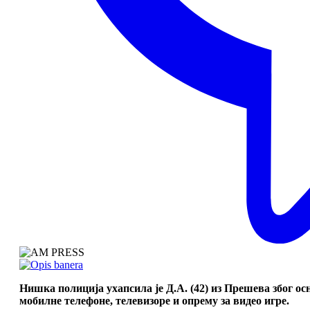
Нишка полиција ухапсила је Д.А. (42) из Прешева због ос
мобилне телефоне, телевизоре и опрему за видео игре.