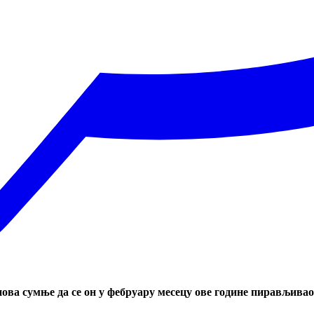
нова сумње да се он у фебруару месецу ове године пирављивао 