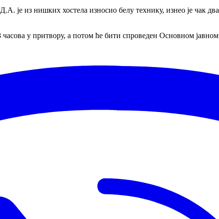
Д.А. је из нишких хостела износио белу технику, изнео је чак дв
48 часова у притвору, а потом ће бити спроведен Основном јавн