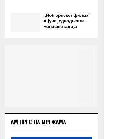
„Ноћ српског филма”
4. јуна jеднодневна
манифестација
АМ ПРЕС НА МРЕЖАМА