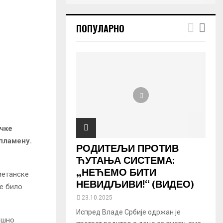
ПОПУЛАРНО
ичке
 пламену.
РОДИТЕЉИ ПРОТИВ
ЋУТАЊА СИСТЕМА:
„НЕЋЕМО БИТИ
метанске
НЕВИДЉИВИ!“ (ВИДЕО)
је било
23.10.2025
Испред Владе Србије одржан је
пешно