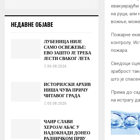
евакуирајући
на руци, али
вожње, можем
НЕДАВНЕ ОБЈАВЕ
Пожарне екип
ЛУБЕНИЦА НИЈЕ
контролу. Ис
САМО ОСВЕЖЕЊЕ:
пожара.
ЕВО ЗАШТО ЈЕ ТРЕБА
ЈЕСТИ СВАКОГ ЛЕТА
Сведоци сцен
06.08.2026
храброст так
што је спасен
ИСТОРИЈСКИ АРХИВ
НИША ЧУВА ПРИЧУ
Према до сад
ЧИТАВОГ ГРАДА
на истрагу д
05.08.2026
ЧАИР СЛАВИ
ХЕРОЈА! АБАС У
НАДОКНАДИ ДОНЕО
РАДНИЧКОМ ПРВУ