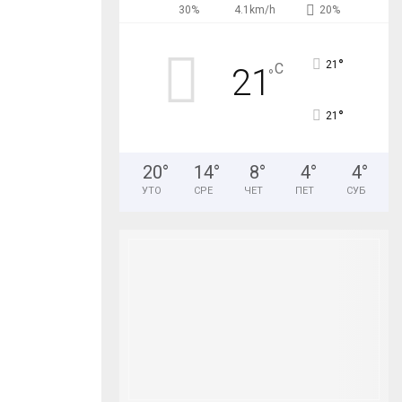
r
30%
4.1km/h
20%
R
:
C
°
21
C
21
°
H
°
21
20
°
14
°
8
°
4
°
4
°
УТО
СРЕ
ЧЕТ
ПЕТ
СУБ