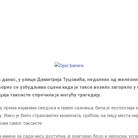
 данас, у улици Димитрија Туцовића, недалеко од железн
ворио се узбудљива сцена када је такси возило загорело у
ција таксисте спречила је могућу трагедију.
, према изјавама сведока и првих сазнања, била је експлозија 
у. Иако је било страховитих момената, срећом, на лицу места ни
сим самог таксисте.
а имена за сада нису доступна, је реаговао брзо и херојски, ус