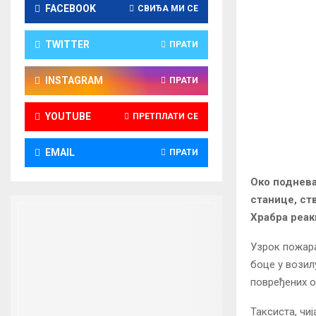
FACEBOOK
СВИЂА МИ СЕ
TWITTER
ПРАТИ
INSTAGRAM
ПРАТИ
YOUTUBE
ПРЕТПЛАТИ СЕ
EMAIL
ПРАТИ
Око поднева
станице, ст
Храбра реак
Узрок пожара
боце у возил
повређених о
Таксиста, чиј