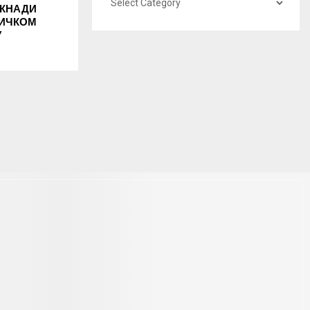
ОКНАДИ
НИЧКОМ
У