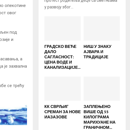
протест родитеља деце са сметњама
ио опекотине
у развоју због...
ост овог
вљен под
озије и
ГРАДСКО ВЕЋЕ
НИШ У ЗНАКУ
ДАЛО
АЈВАРА И
САГЛАСНОСТ:
ТРАДИЦИЈЕ
пасавања, а
ЦЕНА ВОДЕ И
а је захвална
КАНАЛИЗАЦИЈЕ...
бе се трећу
КК СВРЉИГ
ЗАПЛЕЊЕНО
СРЕМАН ЗА НОВЕ
ВИШЕ ОД 55
ИАЗАЗОВЕ
КИЛОГРАМА
МАРИХУАНЕ НА
ГРАНИЧНОМ...