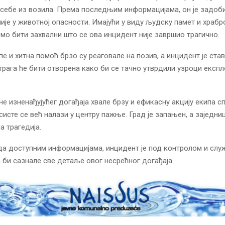
 себе из возила. Према последњим информацијама, он је задоб
 није у животној опасности. Имајући у виду људску памет и храбр
о бити захвални што се ова инцидент није завршио трагично.
е и хитна помоћ брзо су реаговале на позив, а инцидент је ста
трага ће бити отворена како би се тачно утврдили узроци експл
е изненађујућег догађаја хвале брзу и ефикасну акцију екипа с
систе се већ налази у центру пажње. Град је запањен, а заједниц
а трагедија.
а доступним информацијама, инцидент је под контролом и служ
а би сазнале све детаље овог несрећног догађаја.