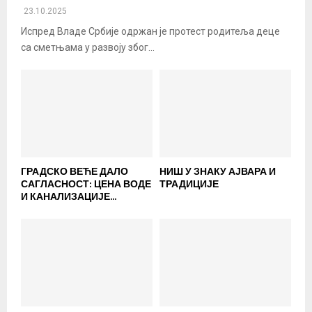
23.10.2025
Испред Владе Србије одржан је протест родитеља деце
са сметњама у развоју због...
ГРАДСКО ВЕЋЕ ДАЛО
НИШ У ЗНАКУ АЈВАРА И
САГЛАСНОСТ: ЦЕНА ВОДЕ
ТРАДИЦИЈЕ
И КАНАЛИЗАЦИЈЕ...