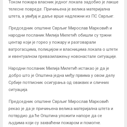
Током пожара власник једног локала задобио је лакше
телесне повреде. Причињена је велика материјална
штета, а увиђај и даље врше надлежни из ПС Сврљиг.
Председник општине Сврљиг Мирослав Марковић и
народни посланик Милија Милетић обишли су тржни
центар који је горео у пожару и разговарали
ватрогасцима, полицијом и власницима локала о штети
и евентуалном превазилажењу новонастале ситуације.
Народни посланик Милија Милетић истакао је да је
добро што је Општина једна међу првима у овом делу
Србије потписник осигурања од оваквих и сличних
ситуација.
Председник општине Сврљиг Мирослав Марковић
рекао је да је причињена велика материјална штета и
потврдио да ће Општина уложити напоре да се
људима који су захваћени пожаром и помогне.