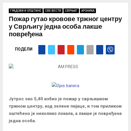
ГРАДОВИ И ОПШТИНЕ
СВЕ ВЕСТИ
СВРЊИГ
ХРОНИКА
Пожар гутао кровове тржног центру
у Сврљигу једна особа лакше
повређена
ПОДЕЛИ
Јутрос око 5,40 избио је пожар у сврљишком
тржном центру, код зелене пијаце, и том приликом
оштећено је неколико локала, а лакше је повређена
једна особа.