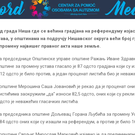
од града Ниша где се већина градјана на референдуму изја
ава, у општинама на подручју Нишавског округа већи број г
а промену највишег правног акта наше земље.
а председнице Општинске управе општине Ражањ Иване Здравк
општине за промену устава гласало је 87 одсто градјана који су 
12 одсто је било против, а један проценат листића био је неваж
пштине Мерошина Саша Јовановић је рекао да је проценат оних 
стићима заокружили „да“ износи 82,5 одсто, оних који су рекли „
одсто је неважећих гласачких листића.
а председника општине Дољевац Горана Љубића за промену У
 84 одсто оних који су изашли на референдум, а против је било 1
општине Сврљиг Мирослав Марковић изјавио је да прелиминарн