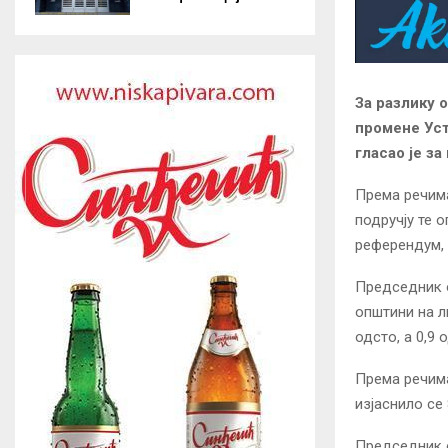
За разлику 
промене Уст
гласао је з
Према речим
подручју те 
референдум, 
Председник о
општини на ли
одсто, а 0,9 
Према речим
изјаснило се
Председник 