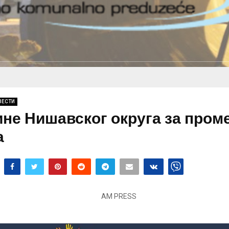
ВЕСТИ
не Нишавског округа за пром
а