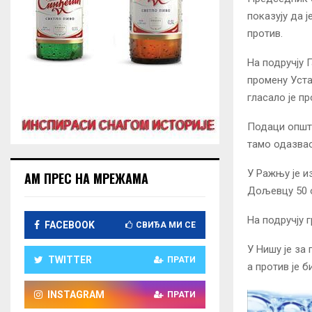
показују да ј
против.
На подручју 
промену Уста
гласало је пр
Подаци општи
тамо одазвао
У Ражњу је и
АМ ПРЕС НА МРЕЖАМА
Дољевцу 50 о
На подручју 
FACEBOOK
СВИЂА МИ СЕ
У Нишу је за
TWITTER
ПРАТИ
а против је б
INSTAGRAM
ПРАТИ