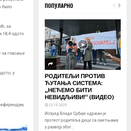
ПОПУЛАРНО
о било
ћ, за
а 18,4 одсто
у за гласање
дсто, у
РОДИТЕЉИ ПРОТИВ
ЋУТАЊА СИСТЕМА:
„НЕЋЕМО БИТИ
НЕВИДЉИВИ!“ (ВИДЕО)
 референдум,
23.10.2025
Испред Владе Србије одржан је
протест родитеља деце са сметњама
у развоју због...