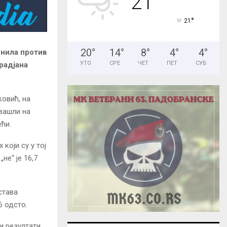
21
H
°
21
20
°
14
°
8
°
4
°
4
°
снила против
УТО
СРЕ
ЧЕТ
ПЕТ
СУБ
радјана
овић, на
изашли на
ећи.
који су у тој
не“ је 16,7
става
6 одсто.
и резултати