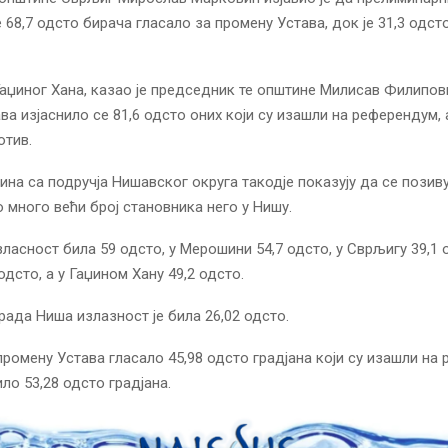
е 68,7 одсто бирача гласало за промену Устава, док је 31,3 одст
Гаџиног Хана, казао је председник те општине Милисав Филипови
ва изјаснило се 81,6 одсто оних који су изашли на референдум, 
отив.
на са подручја Нишавског округа такодје показују да се позив
 много већи број становника него у Нишу.
зласност била 59 одсто, у Мерошини 54,7 одсто, у Сврљигу 39,1 о
дсто, а у Гаџином Хану 49,2 одсто.
града Ниша излазност је била 26,02 одсто.
 промену Устава гласало 45,98 одсто градјана који су изашли на
ило 53,28 одсто градјана.