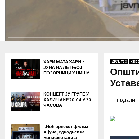
ХАРИ МАТА ХАРИ 7.
ДРУШТВО
СВЕ 
ЈУНА НА ЛЕТЊОЈ
Општи
ПОЗОРНИЦИ У НИШУ
Устав
КОНЦЕРТ ЈУ ГРУПЕ У
ХАЛИ ЧАИР 20. 04 У 20
ПОДЕЛИ
ЧАСОВА
„Ноћ српског филма”
4. јуна jеднодневна
манифестација