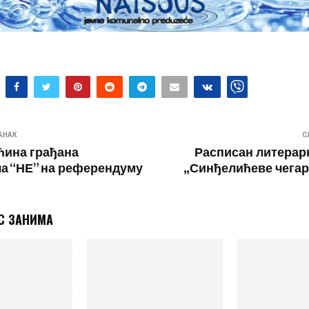
АНАК
С
ћина грађана
Расписан литерар
а “НЕ” на референдуму
„Синђелићеве чегар
С ЗАНИМА