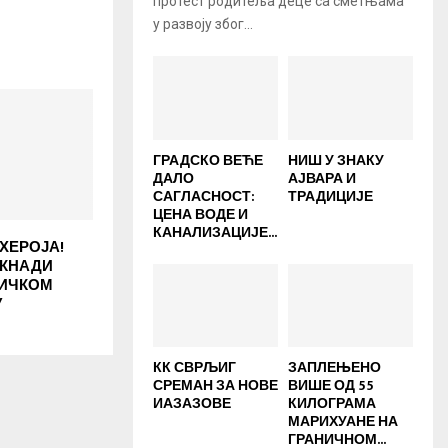
протест родитеља деце са сметњама
у развоју због...
ГРАДСКО ВЕЋЕ
НИШ У ЗНАКУ
ДАЛО
АЈВАРА И
САГЛАСНОСТ:
ТРАДИЦИЈЕ
ЦЕНА ВОДЕ И
КАНАЛИЗАЦИЈЕ...
ХЕРОЈА!
ОКНАДИ
НИЧКОМ
У
КК СВРЉИГ
ЗАПЛЕЊЕНО
СРЕМАН ЗА НОВЕ
ВИШЕ ОД 55
ИАЗАЗОВЕ
КИЛОГРАМА
МАРИХУАНЕ НА
ГРАНИЧНОМ...