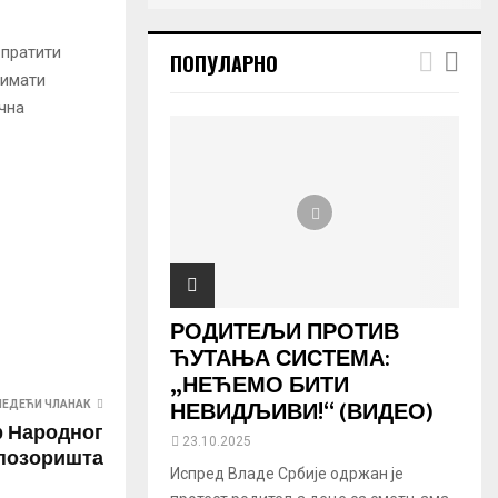
 пратити
ПОПУЛАРНО
зимати
чна
РОДИТЕЉИ ПРОТИВ
ЋУТАЊА СИСТЕМА:
„НЕЋЕМО БИТИ
НЕВИДЉИВИ!“ (ВИДЕО)
ЛЕДЕЋИ ЧЛАНАК
р Народног
23.10.2025
позоришта
Испред Владе Србије одржан је