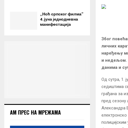
„Ноћ српског филма”
4. јуна jеднодневна
манифестација
Због повећа
личних кара
наређењу ми
и недељом. 
данима и су
Од сутра, 1.
седиштима св
грађана за и
пред сезону
Александра В
АМ ПРЕС НА МРЕЖАМА
електронско 
полицијским 