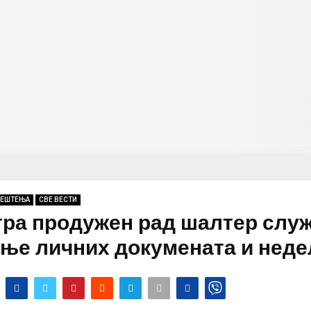
ВЕШТЕЊА
СВЕ ВЕСТИ
тра продужен рад шалтер служ
ње личних докумената и нед