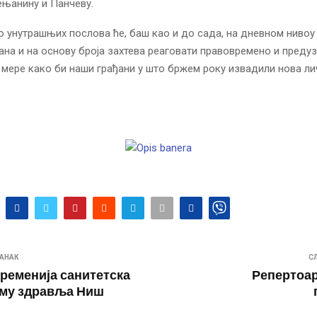
ењанину и Панчеву.
 унутрашњих послова ће, баш као и до сада, на дневном нивоу
ана и на основу броја захтева реаговати правовремено и преду
 мере како би наши грађани у што бржем року извадили нова ли
АНАК
С
временија санитетска
Репертоа
ому здравља Ниш