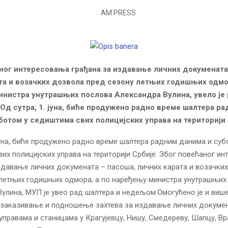
ног интересовања грађана за издавање личних докумената
та и возачких дозвола пред сезону летњих годишњих одмор
нистра унутрашњих послова Александра Вулина, увело је
Од сутра, 1. јуна, биће продужено радно време шалтера р
ботом у седиштима свих полицијских управа на територији 
 јуна, биће продужено радно време шалтера радним данима и суб
их полицијских управа на територији Србије. Због повећаног и
здавање личних докумената – пасоша, личних карата и возачки
 летњих годишњих одмора, а по наређењу министра унутрашњих
улина, МУП је увео рад шалтера и недељом.Омогућено је и више
заказивање и подношење захтева за издавање личних докумена
управама и станицама у Крагујевцу, Нишу, Смедереву, Шапцу, Вр