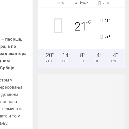
r
30%
4.1km/h
20%
R
:
C
°
21
C
21
°
H
°
21
 – пасоша,
а, а по
 рад шалтера
20
°
14
°
8
°
4
°
4
°
адним
УТО
СРЕ
ЧЕТ
ПЕТ
СУБ
Србије.
отом у
нтересовања
х дозвола
 послова
 термина за
та и то у
ању,