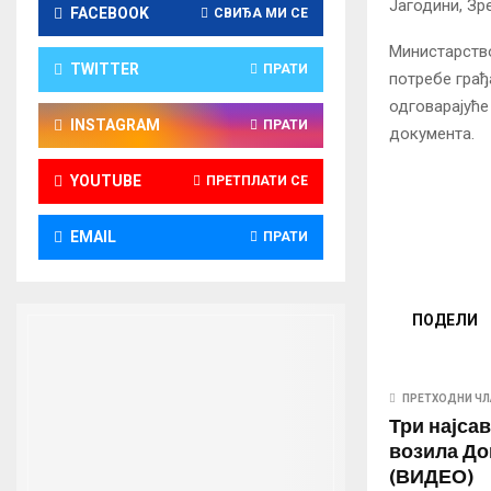
Јагодини, Зр
FACEBOOK
СВИЂА МИ СЕ
Министарство
TWITTER
ПРАТИ
потребе грађ
одговарајуће
INSTAGRAM
ПРАТИ
документа.
YOUTUBE
ПРЕТПЛАТИ СЕ
EMAIL
ПРАТИ
ПОДЕЛИ
ПРЕТХОДНИ ЧЛ
Три најса
возила Д
(ВИДЕО)