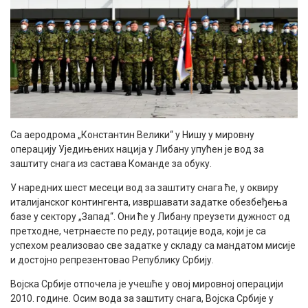
Са аеродрома „Константин Велики“ у Нишу у мировну
операцију Уједињених нација у Либану упућен је вод за
заштиту снага из састава Команде за обуку.
У наредних шест месеци вод за заштиту снага ће, у оквиру
италијанског контингента, извршавати задатке обезбеђења
базе у сектору „Запад“. Они ће у Либану преузети дужност од
претходне, четрнаесте по реду, ротације вода, који је са
успехом реализовао све задатке у складу са мандатом мисије
и достојно репрезентовао Републику Србију.
Војска Србије отпочела је учешће у овој мировној операцији
2010. године. Осим вода за заштиту снага, Војска Србије у