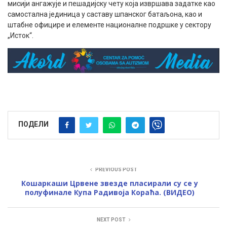
мисији ангажује и пешадијску чету која извршава задатке као
самостална јединица у саставу шпанског батаљона, као и
штабне официре и елементе националне подршке у сектору
„Исток“.
ПОДЕЛИ
PREVIOUS POST
Кошаркаши Црвене звезде пласирали су се у
полуфинале Купа Радивоја Кораћа. (ВИДЕО)
NEXT POST