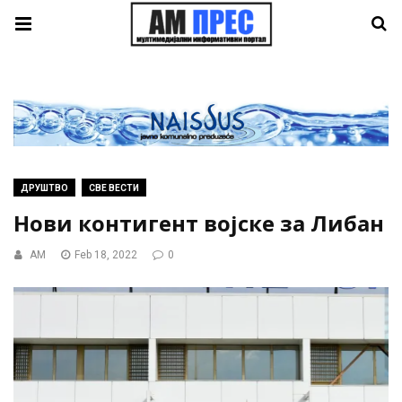
ДРУШТВО
СВЕ ВЕСТИ
Нови контигент војске за Либан
AM
Feb 18, 2022
0