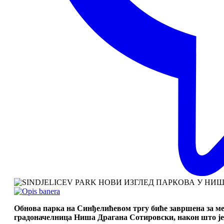
Обнова парка на Синђелићевом тргу биће завршена за месе
градоначелница Ниша Драгана Сотировски, након што ј