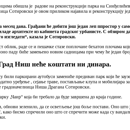
ицима обишла је радове на реконструкцији парка на Синђелићево
ница Сотировски је овом приликом најавила и реконструкцију једн
а месец дана. Грађани ће добити још један леп ппростор у са
аде архитекте из кабинета градског урбанисте. С обзиром да
о изгледати“, казала је Сотировски.
облик, раде се и пешачке стазе поплочане бехатон плочама које 
склоно паду биће замењено новим садницама при чему ће један бро
 Град Ниш неће коштати ни динара.
су били паркирани аутобуси замениће предиван парк који ће зауз
додатно уређење , сејање траве, постављање клупа и мобилијара за
а је градоначелница Ниша Драгана Сотировски.
арку „Чаир“ која би требало да буде завршена до краја године.
ми, обнови зеленило, да се осветљење још боље постави. Оно што ј
како бисмо спречили оно што се спречити може када су вандали у
ски.