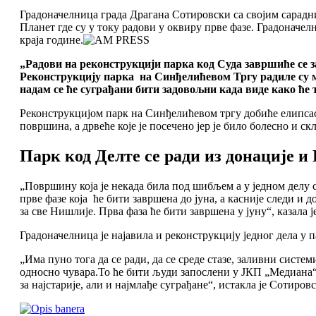
Градоначелница града Драгана Сотировски са својим сарадн
Планет где су у току радови у оквиру прве фазе. Градоначел
краја године.
„Радови на реконструкцији парка код Суда завршиће се з
Реконструкцију парка на Синђелићевом Тргу радиле су мл
надам се ће суграђани бити задовољни када виде како ће т
Реконструкцијом парк на Синђелићевом тргу добиће елипсаст 
површина, а дрвеће које је посечено јер је било болесно и 
Парк код Делте се ради из донације и
„Површину која је некада била под шибљем а у једном делу 
прве фазе која ће бити завршена до јуна, а касније следи и 
за све Нишлије. Прва фаза ће бити завршена у јуну“, казал
Градоначелница је најавила и реконструкцију једног дела у п
„Има пуно тога да се ради, да се среде стазе, заливни систе
односно чувара.То ће бити људи запослени у ЈКП „Медиана“, 
за најстарије, али и најмлађе суграђане“, истакла је Сотиров