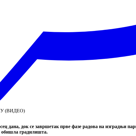
ц дана, док се завршетак прве фазе радова на изградњи парка
е обишла градилишта.