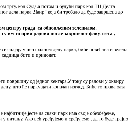
м тргу, код Суда,а потом и будући парк код ТЦ Делта
ог дела парка „Чаир“ која би требало да буде завршена до
мом центру града са обновљеним зеленилом.
 су им то први радови после завршеног факултета ,
се спајају у централном делу парка, биће повећана и зелена
ј садница бити и придодат.
ети површину од једног хектара.У току су радови у оквиру
 децу, што ће парку дати коначан изглед. Биће то права оаза
е најбитније јесте да сваки парк има своје обезбеђење,
 питању. Ако већ уређујемо и сређујемо , да то буде трајно