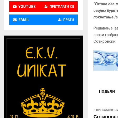
“Готово све 
YOUTUBE
ПРЕТПЛАТИ СЕ
својим буџет
покретање ја
EMAIL
ПРАТИ
Решавање јав
сваки грађан
Сотировски.
ПОДЕЛИ
ПРЕТХОДНИ ЧЛ
Сотировск