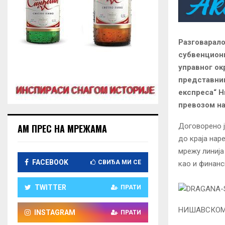
Разговарало
субвенциони
управног ок
представниц
експреса“ Н
превозом на
Договорено 
АМ ПРЕС НА МРЕЖАМА
до краја нар
мрежу линија
FACEBOOK
СВИЂА МИ СЕ
као и финанс
TWITTER
ПРАТИ
НИШАВСКОМ 
INSTAGRAM
ПРАТИ