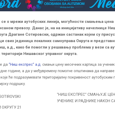
 се о мрежи аутобуских линија, могућности смањења цена 
саном превозу. Данас је, на на иницијативу начелнице Ни
руга Драгане Сотировски, одржан састанак којем су прису
и свих јединица локалних самоуправа Округа и представ
иш, а.д., како би помогли у решавању проблема у вези са а
 територији Нишавског управног округа.
је да
“Ниш експрес” а.д
. смањи цену месечних картица за ученик
едне године, а да у међувремену помогне општинама да направе
 које ће подразумевати територијалну покривеност аутобуским 
ијску подршку.
"НИШ ЕКСПРЕС" СМАЊУЈЕ ЦЕН
УЧЕНИКЕ И РАДНИКЕ НАКОН С
ОКРУГУ 21