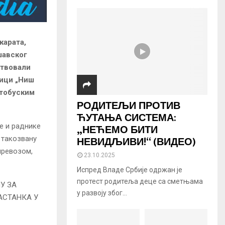
карата,
шавског
ствовали
ници „Ниш
утобуским
РОДИТЕЉИ ПРОТИВ
ЋУТАЊА СИСТЕМА:
„НЕЋЕМО БИТИ
е и раднике
НЕВИДЉИВИ!“ (ВИДЕО)
 такозвану
превозом,
23.10.2025
Испред Владе Србије одржан је
протест родитеља деце са сметњама
У ЗА
у развоју због...
АСТАНКА У