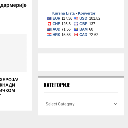
дармерије
ХЕРОЈА!
КАТЕГОРИЈЕ
ОКНАДИ
НИЧКОМ
У