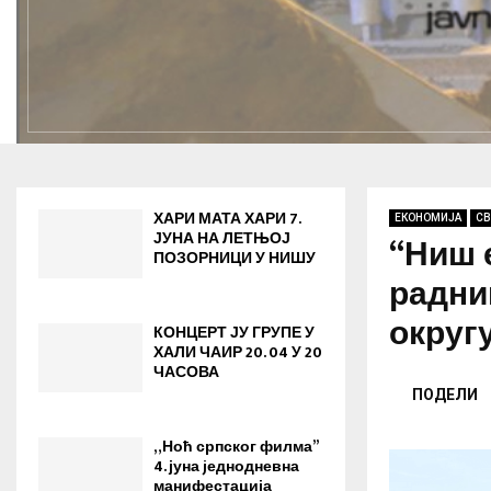
ХАРИ МАТА ХАРИ 7.
ЕКОНОМИЈА
СВ
ЈУНА НА ЛЕТЊОЈ
“Ниш 
ПОЗОРНИЦИ У НИШУ
радни
округ
КОНЦЕРТ ЈУ ГРУПЕ У
ХАЛИ ЧАИР 20. 04 У 20
ЧАСОВА
ПОДЕЛИ
„Ноћ српског филма”
4. јуна jеднодневна
манифестација