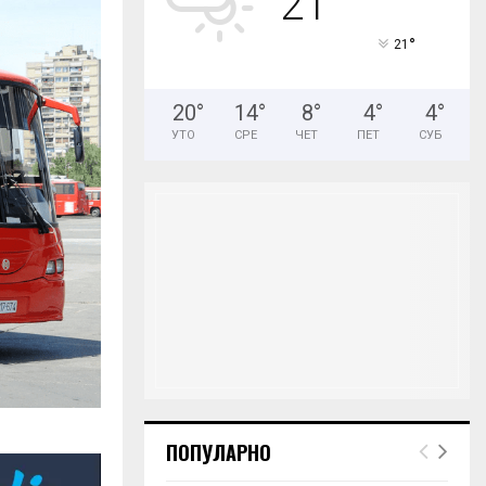
21
H
°
21
20
°
14
°
8
°
4
°
4
°
УТО
СРЕ
ЧЕТ
ПЕТ
СУБ
ПОПУЛАРНО