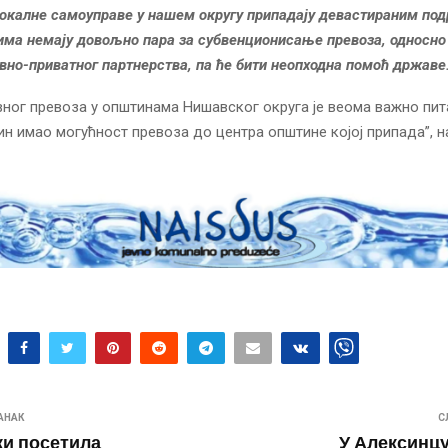
локалне самоуправе у нашем округу припадају девастираним под
има немају довољно пара за субвенционисање превоза, односно
вно-приватног партнерства, па ће бити неопходна помоћ државе
ног превоза у општинама Нишавског округа је веома важно пит
ин имао могућност превоза до центра општине којој припада”, н
АНАК
С
и посетила
У Алексинцу