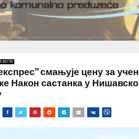
Е ВЕСТИ
експрес” смањује цену за учен
ке Након састанка у Нишавск
у