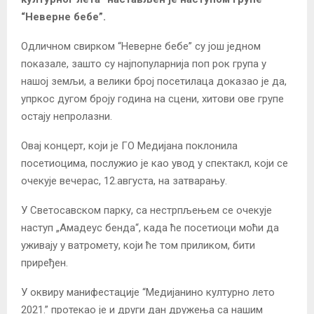
“Неверне бебе”.
Одличном свирком “Неверне бебе” су још једном
показале, зашто су најпопуларнија поп рок група у
нашој земљи, а велики број посетилаца доказао је да,
упркос дугом броју година на сцени, хитови ове групе
остају непролазни.
Овај концерт, који је ГО Медијана поклонила
посетиоцима, послужио је као увод у спектакл, који се
очекује вечерас, 12.августа, на затварању.
У Светосавском парку, са нестрпљењем се очекује
наступ „Амадеус бенда“, када ће посетиоци моћи да
уживају у ватромету, који ће том приликом, бити
приређен.
У оквиру манифестације “Медијанино културно лето
2021.” протекао је и други дан дружења са нашим