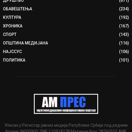
ДРУШТВО
(671)
ОБАВЕШТЕЊА
(234)
КУЛТУРА
(192)
ХРОНИКА
(167)
СПОРТ
(143)
ОПШТИНА МЕДИЈАНА
(116)
НАЈССУС
(106)
ПОЛИТИКА
(101)
Уписан у Регистар јавних медија Републике Србије под редним
бројем: IN000900; ПИБ:110918278 Матични број: 28260555 АИК