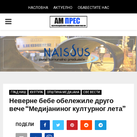
НАСЛОВНА
АКТУЕЛНО
ОБАВЕСТИТЕ НАС
PRIMARY
MENU
ГРАД НИШ
КУЛТУРА
ОПШТИНА МЕДИЈАНА
СВЕ ВЕСТИ
Неверне бебе обележиле друго
вече “Медијаниног културног лета”
ПОДЕЛИ