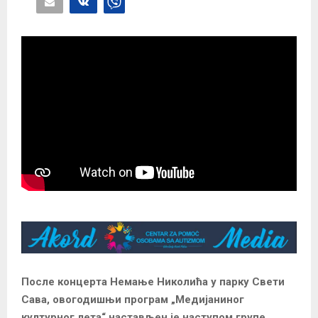
После концерта Немање Николића у парку Свети
Сава, овогодишњи програм „Медијаниног
културног лета“ настављен је наступом групе