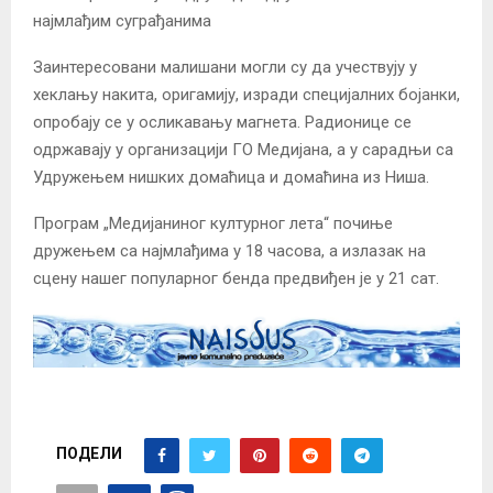
најмлађим суграђанима
Заинтересовани малишани могли су да учествују у
хеклању накита, оригамију, изради специјалних бојанки,
опробају се у осликавању магнета. Радионице се
одржавају у организацији ГО Медијана, а у сарадњи са
Удружењем нишких домаћица и домаћина из Ниша.
Програм „Медијаниног културног лета“ почиње
дружењем са најмлађима у 18 часова, а излазак на
сцену нашег популарног бенда предвиђен је у 21 сат.
ПОДЕЛИ