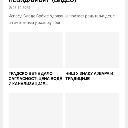
НЕВИДЉИВИ!“ (ВИДЕО)
23.10.2025
Испред Владе Србије одржан је протест родитеља деце
са сметњама у развоју због...
ГРАДСКО ВЕЋЕ ДАЛО
НИШ У ЗНАКУ АЈВАРА И
САГЛАСНОСТ: ЦЕНА ВОДЕ
ТРАДИЦИЈЕ
И КАНАЛИЗАЦИЈЕ...