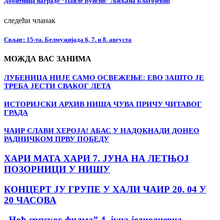
Добитница награде “Павле Вуисић” Љиљана Благојевић
следећи чланак
Свљиг: 15-та. Белмужијада 6, 7. и 8. августа
МОЖДА ВАС ЗАНИМА
ЛУБЕНИЦА НИЈЕ САМО ОСВЕЖЕЊЕ: ЕВО ЗАШТО ЈЕ
ТРЕБА ЈЕСТИ СВАКОГ ЛЕТА
ИСТОРИЈСКИ АРХИВ НИША ЧУВА ПРИЧУ ЧИТАВОГ
ГРАДА
ЧАИР СЛАВИ ХЕРОЈА! АБАС У НАДОКНАДИ ДОНЕО
РАДНИЧКОМ ПРВУ ПОБЕДУ
ХАРИ МАТА ХАРИ 7. ЈУНА НА ЛЕТЊОЈ
ПОЗОРНИЦИ У НИШУ
КОНЦЕРТ ЈУ ГРУПЕ У ХАЛИ ЧАИР 20. 04 У
20 ЧАСОВА
„Ноћ српског филма” 4. јуна jеднодневна