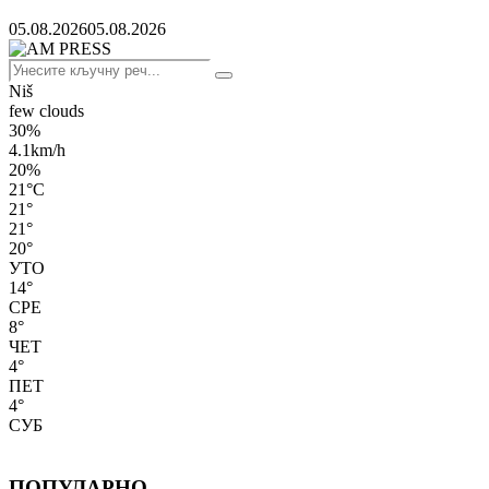
05.08.2026
05.08.2026
Search
Search
for:
Niš
few clouds
30%
4.1km/h
20%
21
°
C
21
°
21
°
20
°
УТО
14
°
СРЕ
8
°
ЧЕТ
4
°
ПЕТ
4
°
СУБ
ПОПУЛАРНО