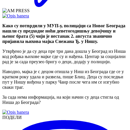
Како су потврдили у МУП-у, полицајци са Новог Београда
нашли су предходне ноћи деветогодишњу девојчицу и
њеног брата (5) чији је нестанак 2. августа званично
пријавила њихова мајка Снежана Ђ. у Нишу.
Утврђено је да су деца пре три дана дошла у Београд из Ниша
код рођака њихове мајке где су и нађена. Центар за социјални
рад је за сада преузео бригу о деци, додају у полицији.
Наводно, мајка је с децом отишла у Ниш из Београда где се у
кратком року удала и развела, пише Блиц. Деца су последњи
пут у Нишу виђена у парку Чаир после чега им се изгубио
сваки траг.
За сада нема информација, на који начин су деца стигла од
Ниша до Београда?
ПОДЕЛИ