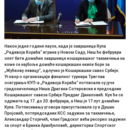
Након једне године паузе, када је завршница Купа
„Радивоја Кораћа“ играна у Новом Саду, Ниш ће фебруара
опет бити домаћин завршнице кошаркашког такмичења на
коме се најбоље домаће кошаркашке екипе боре за
„Жућкову левицу“, одлучио је Кошаркашки савез Србије.
Уговор о организацији финалног турнира Триглав
осигурање КУП-а „Радивоја Кораћа“ потписали су јуче
градоначелница Ниша Драгана Сотировски и председник
Кошаркашког савеза Србије Предраг Даниловић. Куп ће се
одржати од 17. до 20. фебруара, а Ниш је 17.пут домаћин
Купа. Потписивању уговора присуствовали су и Душан
Пројовић, потпредседник КСС задужен за такмичење,
Александар Стојичић, члан Градског већа ресорно задужен
за спорт и Бранка Аранђеловић, директорка Спортског