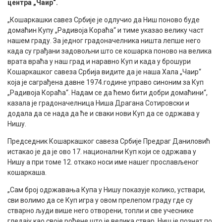
центра „Чаир“.
„Кошаркашки савез Србије је одлучио да Ниш поново буде
домаћин Купу „Радивоја Кораћа“ и тиме указао велику част
нашем граду. За једног градоначелника ништа лепше него
када су грађани задовољни што се кошарка поново на велика
врата враћа у наш град и наравно Куп и када у брошури
Кошаркашког савеза Србија видите да је наша Хала „Чаир“
која је саграђена давне 1974.године управо синоним за Куп
„Радивоја Кораћа“. Надам се да ћемо бити добри домаћини“,
казала је градоначелница Ниша Драгана Сотировски и
додала да се нада да ће и сваки нови Куп да се одржава у
Нишу.
Председник Кошаркашког савеза Србије Предраг Даниловић
истакао је да је ово 17. национални Куп који се одржава у
Нишу а при томе 12. откако носи име нашег прослављеног
кошаркаша.
„Сам број одржавања Купа у Нишу показује колико, уствари,
сви волимо да се Куп игра у овом прелепом граду где су
стварно људи више него отворени, топли и све учеснике
гледају као своје рођене што је велика ствар. Ниш је познат по