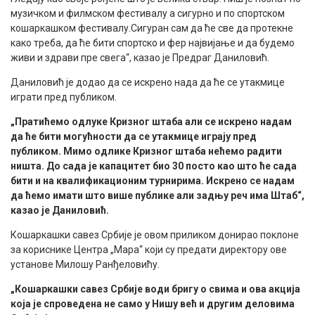
музичком и филмском фестивалу а сигурно и по спортском
кошаркашком фестивалу.Сигуран сам да ће све да протекне
како треба, да ће бити спортско и фер највијање и да будемо
живи и здрави пре свега“, казао је Предраг Даниловић.
Даниловић је додао да се искрено нада да ће се утакмице
играти пред публиком.
„Пратићемо одлуке Кризног штаба али се искрено надам
да ће бити могућности да се утакмице играју пред
публиком. Мимо одлике Кризног штаба нећемо радити
ништа. До сада је капацитет био 30 посто као што ће сада
бити и на квалификационим турнирима. Искрено се надам
да ћемо имати што више публике али задњу реч има Штаб“,
казао је Даниловић.
Кошаркашки савез Србије је овом приликом донирао поклоне
за кориснике Центра „Мара“ који су предати директору ове
установе Милошу Ранђеловићу.
„Кошаркашки савез Србије води бригу о свима и ова акција
која је спроведена не само у Нишу већ и другим деловима