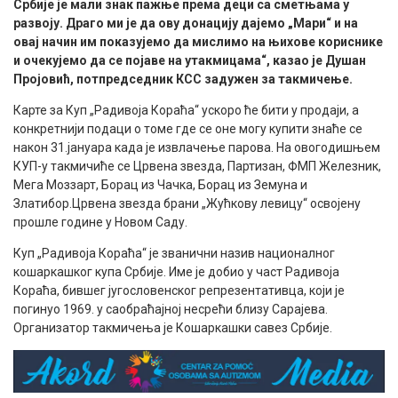
Србије је мали знак пажње према деци са сметњама у
развоју. Драго ми је да ову донацију дајемо „Мари“ и на
овај начин им показујемо да мислимо на њихове кориснике
и очекујемо да се појаве на утакмицама“, казао је Душан
Пројовић, потпредседник КСС задужен за такмичење.
Карте за Куп „Радивоја Кораћа“ ускоро ће бити у продаји, а
конкретнији подаци о томе где се оне могу купити знаће се
након 31.јануара када је извлачење парова. На овогодишњем
КУП-у такмичиће се Црвена звезда, Партизан, ФМП Железник,
Мега Моззарт, Борац из Чачка, Борац из Земуна и
Златибор.Црвена звезда брани „Жућкову левицу“ освојену
прошле године у Новом Саду.
Куп „Радивоја Кораћа“ је званични назив националног
кошаркашког купа Србије. Име је добио у част Радивоја
Кораћа, бившег југословенског репрезентативца, који је
погинуо 1969. у саобраћајној несрећи близу Сарајева.
Организатор такмичења је Кошаркашки савез Србије.