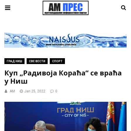
ГРАД НИШ
СВЕ ВЕСТИ
СПОРТ
Куп „Радивоја Кораћа“ се враћа
у Ниш
AM
Jan 25, 2022
0