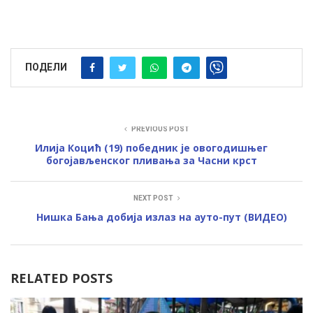
ПОДЕЛИ
PREVIOUS POST
Илија Коцић (19) победник је овогодишњег
богојављенског пливања за Часни крст
NEXT POST
Нишка Бања добија излаз на ауто-пут (ВИДЕО)
RELATED POSTS