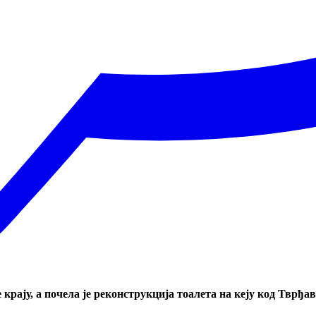
крају, а почела је реконструкција тоалета на кеју код Тврђа