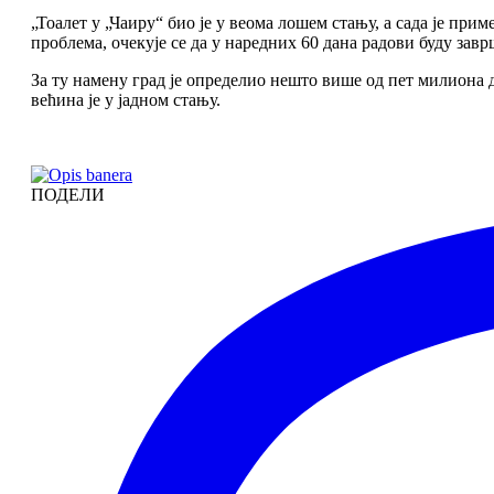
„Тоалет у „Чаиру“ био је у веома лошем стању, а сада је при
проблема, очекује се да у наредних 60 дана радови буду завр
За ту намену град је определио нешто више од пет милиона д
већина је у јадном стању.
ПОДЕЛИ