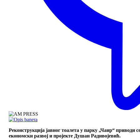
Реконструкција јавног тоалета у парку „Чаир“ приводи се 
економски развој и пројекте Душан Радивојевић.