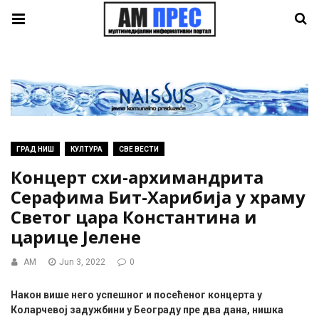
ГРАД НИШ
КУЛТУРА
СВЕ ВЕСТИ
Концерт схи-архимандрита
Серафима Бит-Харибија у храму
Светог цара Константина и
царице Јелене
AM
Jun 3, 2022
0
Након више него успешног и посећеног концерта у
Коларчевој задужбини у Београду пре два дана, нишка