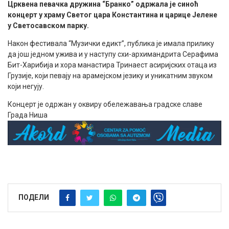
Црквена певачка дружина “Бранко” одржала је синоћ
концерт у храму Светог цара Константина и царице Јелене
у Светосавском парку.
Након фестивала “Музички едикт”, публика је имала прилику
да још једном ужива и у наступу схи-архимандрита Серафима
Бит-Харибија и хора манастира Тринаест асиријских отаца из
Грузије, који певају на арамејском језику и уникатним звуком
који негују.
Концерт је одржан у оквиру обележавања градске славе
Града Ниша
ПОДЕЛИ