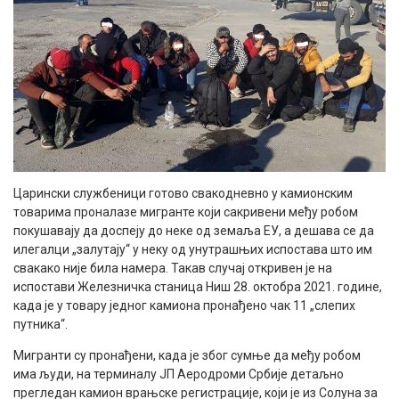
Царински службеници готово свакодневно у камионским
товарима проналазе мигранте који сакривени међу робом
покушавају да доспеју до неке од земаља ЕУ, а дешава се да
илегалци „залутају“ у неку од унутрашњих испостава што им
свакако није била намера. Такав случај откривен је на
испостави Железничка станица Ниш 28. октобра 2021. године,
када је у товару једног камиона пронађено чак 11 „слепих
путника“.
Мигранти су пронађени, када је због сумње да међу робом
има људи, на терминалу ЈП Аеродроми Србије детаљно
прегледан камион врањске регистрације, који је из Солуна за