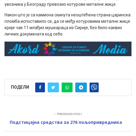
увозника у Београду превозио котурове металне жице.
Након што је са камиона скинута неоштећена страна царинска
пломба испоставило се, да се међу котуровима металне жице
крије чак 11 млађих мушкараца из Сирије, без било каквих
личних докумената код себе.
ПОДЕЛИ
PREVIOUS POST
Подстицајна средства за 276 пољопривредника