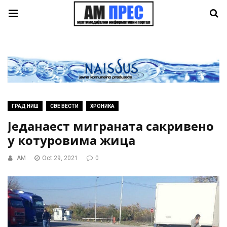
ГРАД НИШ
СВЕ ВЕСТИ
ХРОНИКА
Једанаест миграната сакривено
у котуровима жица
AM
Oct 29, 2021
0