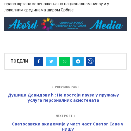
права жртава зеленашења на националном нивоу и у
локалним срединама широм Србије.
ПОДЕЛИ
PREVIOUS POST
Душица Давидовић : Не постоји пауза у пружању
услуга персоналних асистената
NEXT POST
Светосавска академија у част част Светог Саве у
Нишу