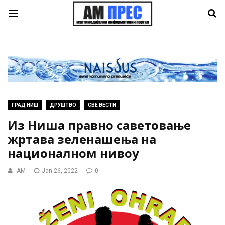
ГРАД НИШ
ДРУШТВО
СВЕ ВЕСТИ
Из Ниша правно саветовање
жртава зеленашења на
националном нивоу
AM
Jan 26, 2022
0