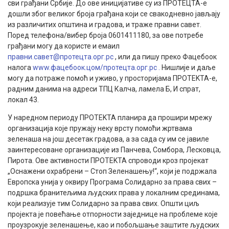
сви грађани Србије. До ове иницијативе су из ПРОТЕЦТА-е
дошли због великог броја грађана који се свакодневно јављају
из различитих општина и градова, и траже правни савет.
Поред телефона/вибер броја 0601411180, за ове потребе
грађани могу да користе и емаил
правни.савет@протецта.орг.рс
, или да пишу преко Фацебоок
налога
www.фацебоок.цом/протецта.орг.рс .
Нишлије и даље
могу да потраже помоћ и уживо, у просторијама ПРОТЕKТА-е,
радним данима на адреси ТПЦ Калча, ламела Б, И спрат,
локал 43.
У наредном периоду ПРОТЕKТА планира да прошири мрежу
организација које пружају неку врсту помоћи жртвама
зеленаша на још десетак градова, а за сада су им се јавиле
заинтересоване организације из Панчева, Сомбора, Лесковца,
Пирота. Ове активности ПРОТЕKТА спроводи кроз пројекат
„Оснажени охрабрени – Стоп Зеленашењу!“, који је подржала
Европска унија у оквиру Програма Солидарно за права свих –
подршка бранитељима људских права у локалним срединама,
који реализује тим Солидарно за права свих. Општи циљ
пројекта је повећање отпорности заједнице на проблеме које
проузрокује зеленашење, као и побољшање заштите људских