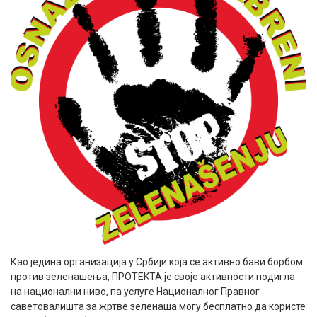
Као једина организација у Србији која се активно бави борбом
против зеленашења, ПРОТЕKТА је своје активности подигла
на национални ниво, па услуге Националног Правног
саветовалишта за жртве зеленаша могу бесплатно да користе