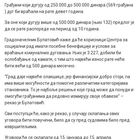
Грађани који дугују од 250.000 до 500.000 динара (569 грађана
) дуг би враћали на рате девет година.
За оне који дугују више од 500.000 динара (њих 132) предлог је
да се рате распореде на период од 10 година.
Градоначелник Булатовић каже да ће корисници Центра за
социјални рад имати посебне бенефиције и услове за
враћање комуналних дуговања. Њих је 3.227, добили би
ослобађање од камате, с тим што највећи износ рате неће
бити већи од 500 динара месечно.
“Град даје највеће олакшице, јер финансијски добро стоји, па
има више могућности да помогне различитим категоријама
становника. То је најбоље решење које град може да понуди и
омогући грађанима да редовно измирују своје обавезе” –
рекао је Булатовић.
Сви поступци ће, како је рекао, у случају склапања ових
уговора бити повучени, било да су пред судовима било пред
извршитељима.
Уговори ће се склапати од 15. јануара до 15. априла.