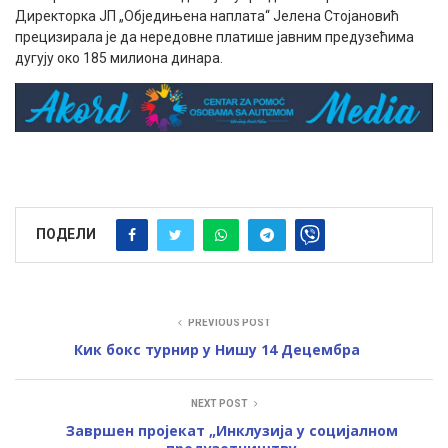
Директорка ЈП „Обједињена наплата“ Јелена Стојановић
прецизирала је да нередовне платише јавним предузећима
дугују око 185 милиона динара.
ПОДЕЛИ
PREVIOUS POST
Кик бокс турнир у Нишу 14 Децембра
NEXT POST
Завршен пројекат „Инклузија у социјалном