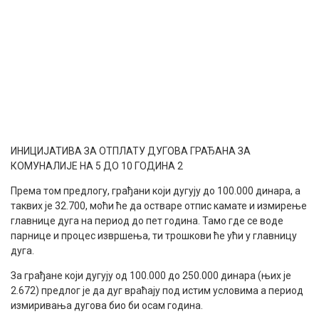
ИНИЦИЈАТИВА ЗА ОТПЛАТУ ДУГОВА ГРАЂАНА ЗА
КОМУНАЛИЈЕ НА 5 ДО 10 ГОДИНА 2
Према том предлогу, грађани који дугују до 100.000 динара, а
таквих је 32.700, моћи ће да остваре отпис камате и измирење
главнице дуга на период до пет година. Тамо где се воде
парнице и процес извршења, ти трошкови ће ући у главницу
дуга.
За грађане који дугују од 100.000 до 250.000 динара (њих је
2.672) предлог је да дуг враћају под истим условима а период
измиривања дугова био би осам година.