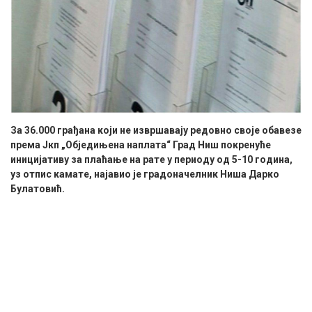
За 36.000 грађана који не извршавају редовно своје обавезе
према Јкп „Обједињена наплата“ Град Ниш покренуће
иницијативу за плаћање на рате у периоду од 5-10 година,
уз отпис камате, најавио је градоначелник Ниша Дарко
Булатовић.