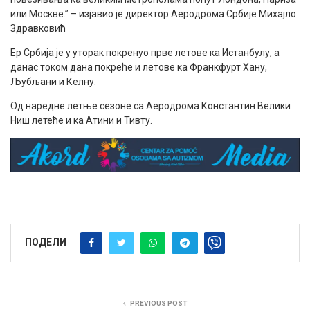
или Москве.” – изјавио је директор Аеродрома Србије Михајло
Здравковић
Ер Србија је у уторак покренуо прве летове ка Истанбулу, а
данас током дана покреће и летове ка Франкфурт Хану,
Љубљани и Келну.
Од наредне летње сезоне са Аеродрома Константин Велики
Ниш летеће и ка Атини и Тивту.
ПОДЕЛИ
PREVIOUS POST