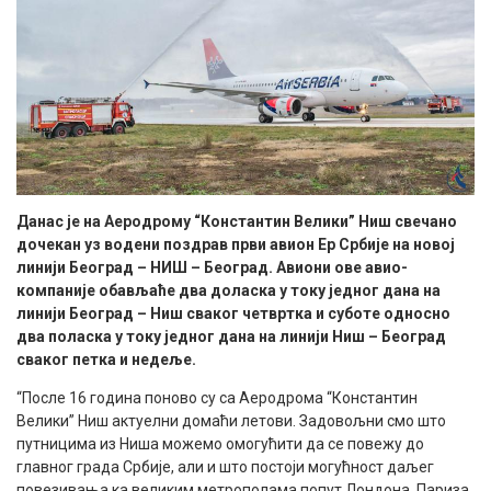
Данас је на Аеродрому “Константин Велики” Ниш свечано
дочекан уз водени поздрав први авион Ер Србије на новој
линији Београд – НИШ – Београд. Авиони ове авио-
компаније обављаће два доласка у току једног дана на
линији Београд – Ниш сваког четвртка и суботе односно
два поласка у току једног дана на линији Ниш – Београд
сваког петка и недеље.
“После 16 година поново су са Аеродрома “Константин
Велики” Ниш актуелни домаћи летови. Задовољни смо што
путницима из Ниша можемо омогућити да се повежу до
главног града Србије, али и што постоји могућност даљег
повезивања ка великим метрополама попут Лондона, Париза