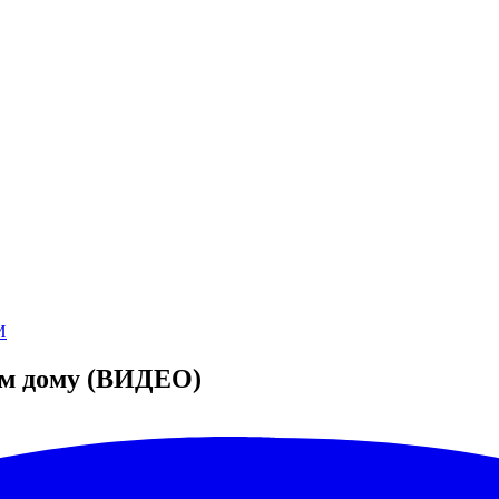
И
ом дому (ВИДЕО)