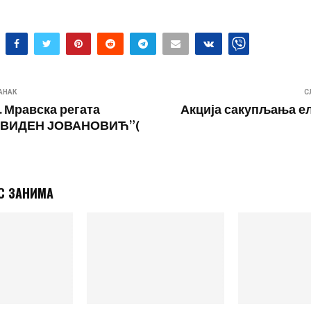
АНАК
С
. Мравска регата
Акција сакупљања е
 ВИДЕН ЈОВАНОВИЋ”(
С ЗАНИМА