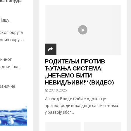
ка понуда“
Нишу.
ског округа
 ових округа
ничног
РОДИТЕЉИ ПРОТИВ
ЋУТАЊА СИСТЕМА:
адњи јаке
„НЕЋЕМО БИТИ
НЕВИДЉИВИ!“ (ВИДЕО)
раничне
23.10.2025
Испред Владе Србије одржан је
протест родитеља деце са сметњама
у развоју због...