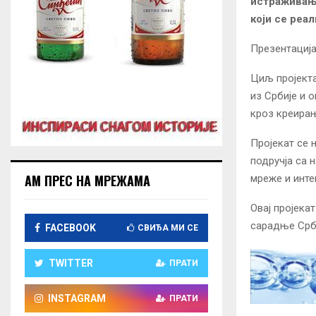
истраживања
који се реа
Презентација 
Циљ пројекта
из Србије и 
кроз креирањ
Пројекат се 
подручја са 
АМ ПРЕС НА МРЕЖАМА
мреже и инте
Овај пројека
сарадње Срби
FACEBOOK
СВИЂА МИ СЕ
TWITTER
ПРАТИ
INSTAGRAM
ПРАТИ