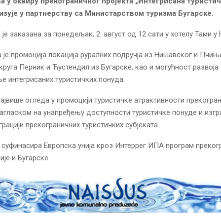
 у оквиру прекограничног пројекта „Интегрисана туристич
лизује у партнерству са Министарством туризма Бугарске.
је заказана за понедељак, 2. август од 12 сати у хотелу Тами у 
 је промоција локација руралних подручја из Нишавског и Пчињ
округа Перник и Ћустендил из Бугарске, као и могућност развоја
е интегрисаних туристичких понуда.
највише огледа у промоцији туристичке атрактивности прекогра
нагласком на унапређењу доступности туристичке понуде и изгр
грацији прекограничних туристичких субјеката.
т суфинасира Европска унија кроз Интеррег ИПА програм преког
је и Бугарске.