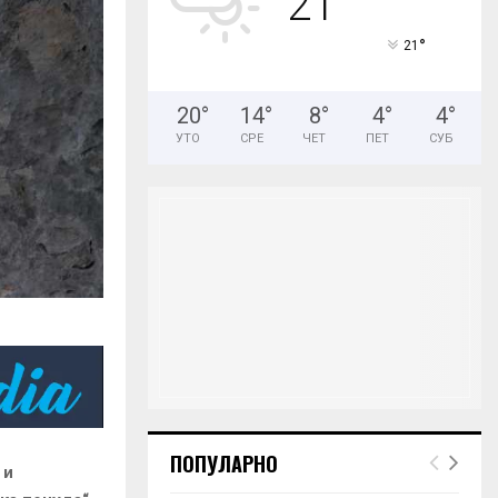
21
H
°
21
20
°
14
°
8
°
4
°
4
°
УТО
СРЕ
ЧЕТ
ПЕТ
СУБ
ПОПУЛАРНО
 и