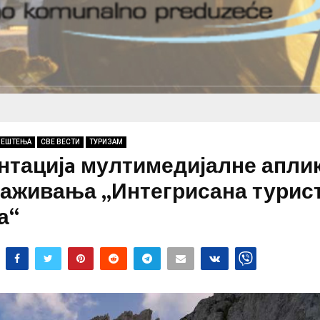
ВЕШТЕЊА
СВЕ ВЕСТИ
ТУРИЗАМ
нтацијa мултимедијалне апли
раживања „Интегрисана турис
а“