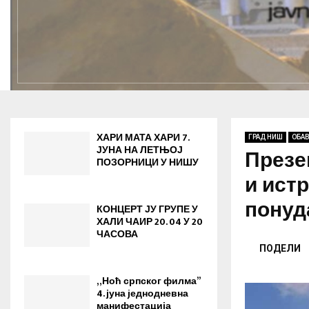
ХАРИ МАТА ХАРИ 7.
ГРАД НИШ
ОБА
ЈУНА НА ЛЕТЊОЈ
Презе
ПОЗОРНИЦИ У НИШУ
и ист
понуд
КОНЦЕРТ ЈУ ГРУПЕ У
ХАЛИ ЧАИР 20. 04 У 20
ЧАСОВА
ПОДЕЛИ
„Ноћ српског филма”
4. јуна jеднодневна
манифестација