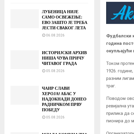
ЛУБЕНИЦА НИЈЕ
САМО ОСВЕЖЕЊЕ:
ЕВО ЗАШТО ЈЕ ТРЕБА
ЈЕСТИ СВАКОГ ЛЕТА
Фудбалски к
06.08.2026
година пост
окупљајући 
ИСТОРИЈСКИ АРХИВ
НИША ЧУВА ПРИЧУ
ЧИТАВОГ ГРАДА
Током протек
1926. године
05.08.2026
разним лигам
траг.
ЧАИР СЛАВИ
ХЕРОЈА! АБАС У
Поводом овог 
НАДОКНАДИ ДОНЕО
РАДНИЧКОМ ПРВУ
ревијална ут
ПОБЕДУ
прилика да с
05.08.2026
пионира до м
Организатори