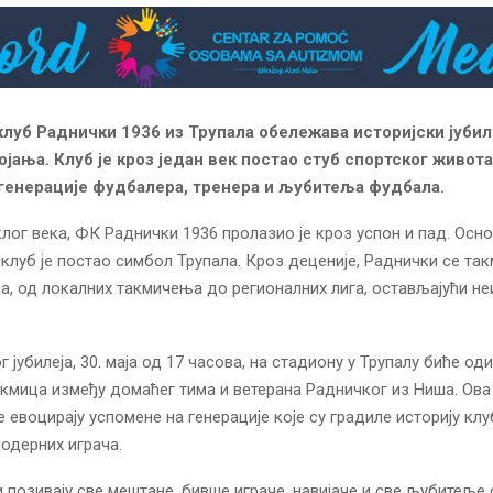
луб Раднички 1936 из Трупала обележава историјски јубил
ојања. Клуб је кроз један век постао стуб спортског живота
генерације фудбалера, тренера и љубитеља фудбала.
лог века, ФК Раднички 1936 пролазио је кроз успон и пад. Осн
, клуб је постао симбол Трупала. Кроз деценије, Раднички се та
а, од локалних такмичења до регионалних лига, остављајући н
јубилеја, 30. маја од 17 часова, на стадиону у Трупалу биће од
акмица између домаћег тима и ветерана Радничког из Ниша. Ова
е евоцирају успомене на генерације које су градиле историју клу
одерних играча.
 позивају све мештане, бивше играче, навијаче и све љубитеље 