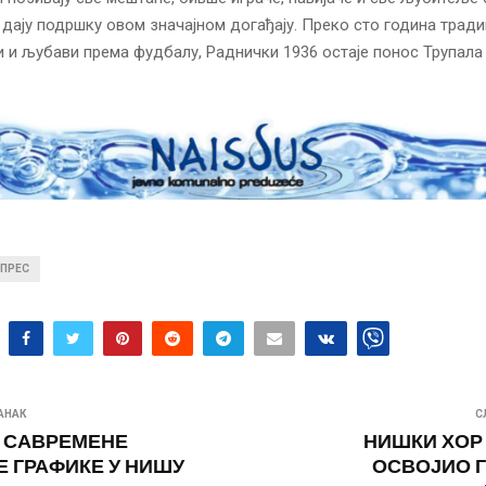
и дају подршку овом значајном догађају. Преко сто година тради
 и љубави према фудбалу, Раднички 1936 остаје понос Трупала
ПРЕС
АНАК
С
 САВРЕМЕНЕ
НИШКИ ХОР
 ГРАФИКЕ У НИШУ
ОСВОЈИО Г