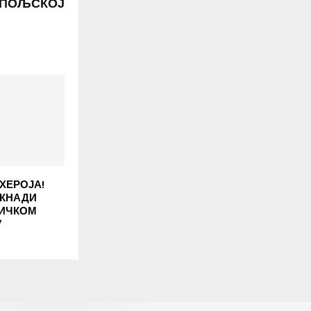
ПОЉСКОЈ
ХЕРОЈА!
ОКНАДИ
НИЧКОМ
У