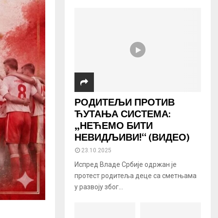
РОДИТЕЉИ ПРОТИВ
ЋУТАЊА СИСТЕМА:
„НЕЋЕМО БИТИ
НЕВИДЉИВИ!“ (ВИДЕО)
23.10.2025
Испред Владе Србије одржан је
протест родитеља деце са сметњама
у развоју због...