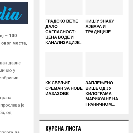
ГРАДСКО ВЕЋЕ
НИШ У ЗНАКУ
ДАЛО
АЈВАРА И
САГЛАСНОСТ:
ТРАДИЦИЈЕ
еј – 100
ЦЕНА ВОДЕ И
КАНАЛИЗАЦИЈЕ...
 овог места,
ован давне
кмичио у
еизбрисив
КК СВРЉИГ
ЗАПЛЕЊЕНО
СРЕМАН ЗА НОВЕ
ВИШЕ ОД 55
ИАЗАЗОВЕ
КИЛОГРАМА
играна
МАРИХУАНЕ НА
ГРАНИЧНОМ...
 прослава је
ба, од
КУРСНА ЛИСТА
спорта да