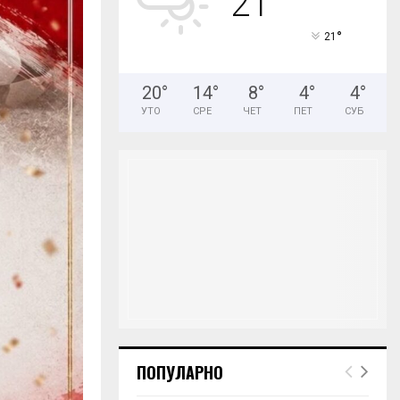
21
H
°
21
20
°
14
°
8
°
4
°
4
°
УТО
СРЕ
ЧЕТ
ПЕТ
СУБ
ПОПУЛАРНО