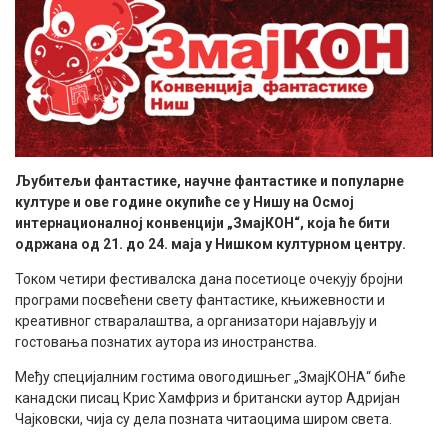
Љубитељи фантастике, научне фантастике и популарне
културе и ове године окупиће се у Нишу на Осмој
интернационалној конвенцији „ЗмајКОН“, која ће бити
одржана од 21. до 24. маја у Нишком културном центру.
Током четири фестивалска дана посетиоце очекују бројни
програми посвећени свету фантастике, књижевности и
креативног стваралаштва, а организатори најављују и
гостовања познатих аутора из иностранства.
Међу специјалним гостима овогодишњег „ЗмајКОНА“ биће
канадски писац Крис Хамфриз и британски аутор Адријан
Чајковски, чија су дела позната читаоцима широм света.