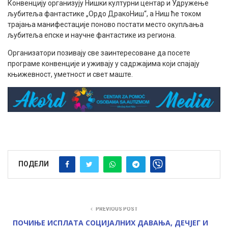
Конвенцију организују Нишки културни центар и Удружење
љубитеља фантастике „Ордо ДракоНиш“, а Ниш ће током
трајања манифестације поново постати место окупљања
љубитеља епске и научне фантастике из региона.
Организатори позивају све заинтересоване да посете
програме конвенције и уживају у садржајима који спајају
књижевност, уметност и свет маште.
ПОДЕЛИ
PREVIOUS POST
ПОЧИЊЕ ИСПЛАТА СОЦИЈАЛНИХ ДАВАЊА, ДЕЧЈЕГ И