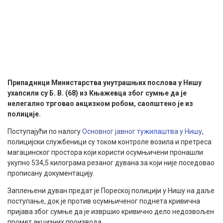
Припадници Министарства унутрашњих послова у Нишу
ухапсили су Б. В. (68) из Књажевца због сумње да је
нелегално трговао акцизном робом, саопштено је из
полиције.
Поступајући по налогу
Основног јавног тужилаштва у Нишу
,
полицијски службеници су током контроле возила и претреса
магацинског простора који користи осумњичени пронашли
укупно 534,5 килограма резаног дувана за који није поседовао
прописану документацију.
Заплењени дуван предат је Пореској полицији у Нишу на даље
поступање, док је против осумњиченог поднета кривична
пријава због сумње да је извршио кривично дело недозвољен
промет акцизних производа.