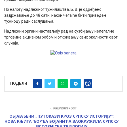
По налогу надлежног тужилаштва, Б. В. је одређено
задржавање до 48 сати, након чега ће бити приведен
тужиоцу ради саслушања.
Надлежни органи настављају рад на сузбијању нелегалне
трговине акцизном робом и откривању свих околности овог
случаја.
ПОДЕЛИ
PREVIOUS POST
ОБЈАВЉЕНИ „ПУТОКАЗИ КРОЗ СРПСКУ ИСТОРИЈУ“:
НОВА КЊИГА ЂОРЂА БОЈАНИЋА ЗАОКРУЖИЛА СРПСКУ
ИСТОРИЈСКУ ТРИЛОГИЈУ