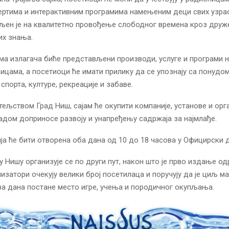
ертима и интерактивним програмима намењеним деци свих узра
љен је на квалитетно провођење слободног времена кроз друже
их знања.
а излагача биће представљени производи, услуге и програми
ицама, а посетиоци ће имати прилику да се упознају са понудо
спорта, културе, рекреације и забаве.
итељством
Град Ниш
, сајам ће окупити компаније, установе и орг
радом доприносе развоју и унапређењу садржаја за најмлађе.
а ће бити отворена оба дана од 10 до 18 часова у
Официрски 
 у Нишу организује се по други пут, након што је прво издање о
низатори очекују велики број посетилаца и поручују да је циљ м
ва дана постане место игре, учења и породичног окупљања.