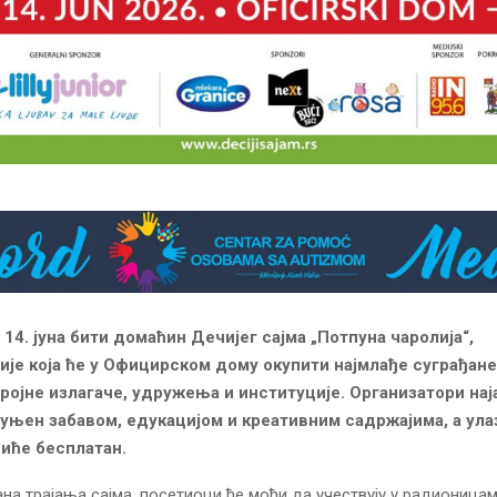
 14. јуна бити домаћин Дечијег сајма „Потпуна чаролија“,
је која ће у Официрском дому окупити најмлађе суграђан
ројне излагаче, удружења и институције. Организатори нај
уњен забавом, едукацијом и креативним садржајима, а улаз
иће бесплатан.
на трајања сајма, посетиоци ће моћи да учествују у радионица