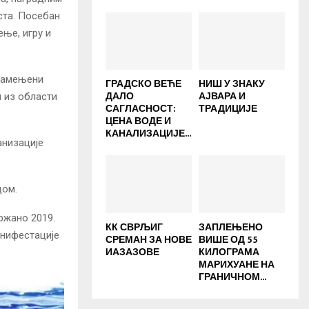
ста. Посебан
ње, игру и
 намењени
ГРАДСКО ВЕЋЕ
НИШ У ЗНАКУ
ДАЛО
АЈВАРА И
м из области
САГЛАСНОСТ:
ТРАДИЦИЈЕ
ЦЕНА ВОДЕ И
КАНАЛИЗАЦИЈЕ...
анизације
дом
.
држано 2019.
КК СВРЉИГ
ЗАПЛЕЊЕНО
анифестације
СРЕМАН ЗА НОВЕ
ВИШЕ ОД 55
ИАЗАЗОВЕ
КИЛОГРАМА
МАРИХУАНЕ НА
ГРАНИЧНОМ...