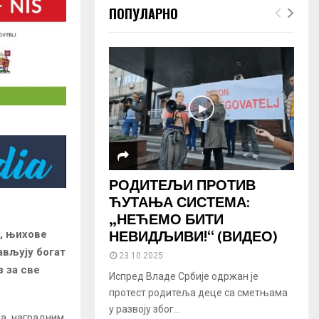
ПОПУЛАРНО
РОДИТЕЉИ ПРОТИВ
ЋУТАЊА СИСТЕМА:
„НЕЋЕМО БИТИ
НЕВИДЉИВИ!“ (ВИДЕО)
е, њихове
ављују богат
23.10.2025
 за све
Испред Владе Србије одржан је
протест родитеља деце са сметњама
у развоју због...
ма, наградним