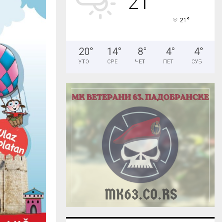
21
H
°
21
20
°
14
°
8
°
4
°
4
°
УТО
СРЕ
ЧЕТ
ПЕТ
СУБ