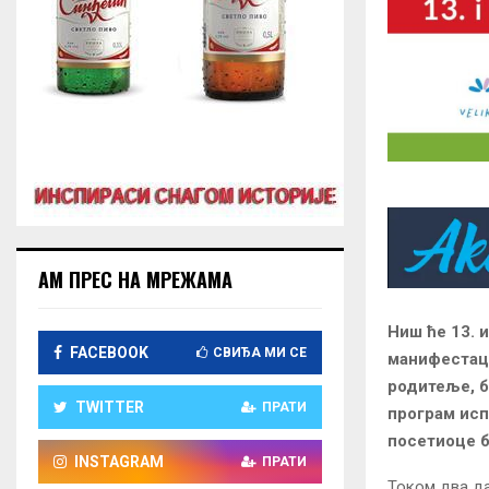
АМ ПРЕС НА МРЕЖАМА
Ниш ће 13. и
FACEBOOK
СВИЂА МИ СЕ
манифестаци
родитеље, б
TWITTER
ПРАТИ
програм исп
посетиоце б
INSTAGRAM
ПРАТИ
Током два да