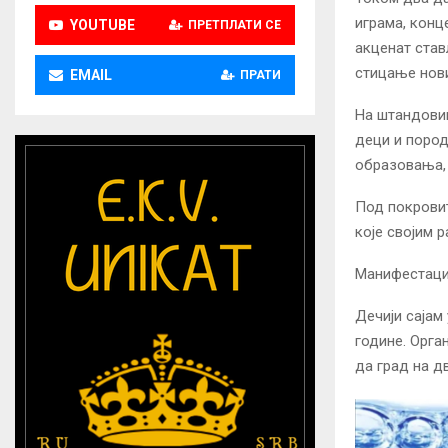
играма, конц
YOUTUBE
ПРЕТПЛАТИ СЕ
акценат став
стицање нов
EMAIL
ПРАТИ
На штандовим
деци и пород
образовања, 
Под покров
које својим 
Манифестациј
Дечији сајам
године. Орга
да град на д