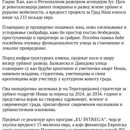
Гаџин Хан, као и Регионалном развојном агенцијом Југ. Циљ
је ревитализација јавних површина и развој зелене урбане и
руралне мобилности, а вредност пројекта за Град Ниш износи
више од 233 хиљаде евра.
Планирано је проширење пешачких зона, ново озелењавање и
успоравање саобраћаја, како би простор постао безбеднији,
приступачнији и пријатнији за грађане. Посебна пажња биће
посвећена очувању функционалности улица за становнике и
локалне привреднике.
Поред инфраструктурних измена, пројекат носи и ширу
визију урбаног развоја. Балканска и Давидова улица
планиране су као будући креативни и уметнички кварт Ниша,
намењен младима, студентима, уметницима и свим
креативцима који учествују у културном животу града.
Ова иницијатива заснована је на Територијалној стратегији за
урбано подручје Ниша за период од 2024. до 2034. године и
представља корак ка стварању одрживијег, зеленог и
савременијег града, прилагођеног савременим еколошким и
урбанистичким изазовима.
Пројекат се реализује кроз програм „EU INTREGA“, чија је
укупна вредност 15 милиона евра, а који финансира Европска
унија посредством Инструмента за претприступну помоћ IPA