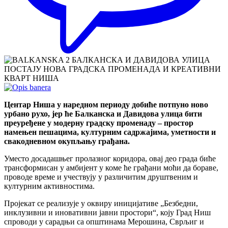
Центар Ниша у наредном периоду добиће потпуно ново
урбано рухо, јер ће Балканска и Давидова улица бити
преуређене у модерну градску променаду – простор
намењен пешацима, културним садржајима, уметности и
свакодневном окупљању грађана.
Уместо досадашњег пролазног коридора, овај део града биће
трансформисан у амбијент у коме ће грађани моћи да бораве,
проводе време и учествују у различитим друштвеним и
културним активностима.
Пројекат се реализује у оквиру иницијативе „Безбедни,
инклузивни и иновативни јавни простори“, коју Град Ниш
спроводи у сарадњи са општинама Мерошина, Сврљиг и