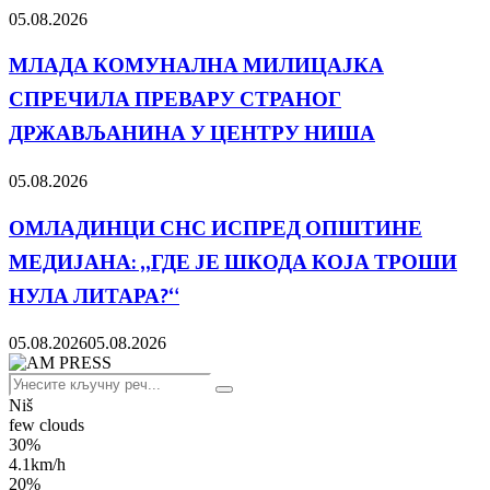
05.08.2026
МЛАДА КОМУНАЛНА МИЛИЦАЈКА
СПРЕЧИЛА ПРЕВАРУ СТРАНОГ
ДРЖАВЉАНИНА У ЦЕНТРУ НИША
05.08.2026
ОМЛАДИНЦИ СНС ИСПРЕД ОПШТИНЕ
МЕДИЈАНА: „ГДЕ ЈЕ ШКОДА КОЈА ТРОШИ
НУЛА ЛИТАРА?“
05.08.2026
05.08.2026
Search
Search
for:
Niš
few clouds
30%
4.1km/h
20%