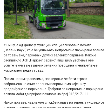
У Нишу је од данас у функцији специјализовано возило
„Зелени паук“, које ће уклањати непрописно паркирана возила
са травњака, паркова и других зелених површина. Како је
саопштило ЈКП „Паркинг сервис“ Ниш, циљ увођења ове
услуге је очување јавних зелених површина и унапређење
комуналног реда у граду.
Према новим правилима, паркирање ће бити строго
забрањено на свим зеленим површинама које нису
предвиђене за паркирање. Грађани ће непрописно паркирана
возила моћи да пријаве позивом на број 018/217-111.
Након пријаве, надлежне службе излазе на терен, а уколико се
утврди прекршај, издаје се налог за уклањање возила.