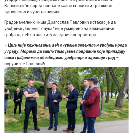
Власници ће поред новчане казне сносити и трошкове
одношења и чувања возила.
Градоначелник Ниша Драгослав Павловић истакао је да
увођење „зеленог паука“ није усмерено на кажњавање
грађана, већ на заштиту заједничког простора.
– Циљ није кажњавање, већ очување зеленила и увођење реда
у граду. Морамо да заштитимо јавне површине које припадају
свим грађанима и обезбедимо уређенији и здравији град –
поручио је Павловић.