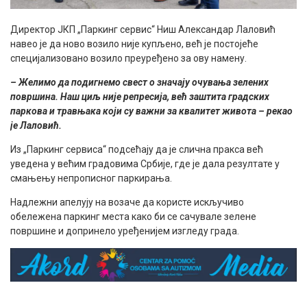
Директор ЈКП „Паркинг сервис“ Ниш Александар Лаловић
навео је да ново возило није купљено, већ је постојеће
специјализовано возило преуређено за ову намену.
– Желимо да подигнемо свест о значају очувања зелених
површина. Наш циљ није репресија, већ заштита градских
паркова и травњака који су важни за квалитет живота – рекао
је Лаловић.
Из „Паркинг сервиса“ подсећају да је слична пракса већ
уведена у већим градовима Србије, где је дала резултате у
смањењу непрописног паркирања.
Надлежни апелују на возаче да користе искључиво
обележена паркинг места како би се сачувале зелене
површине и допринело уређенијем изгледу града.