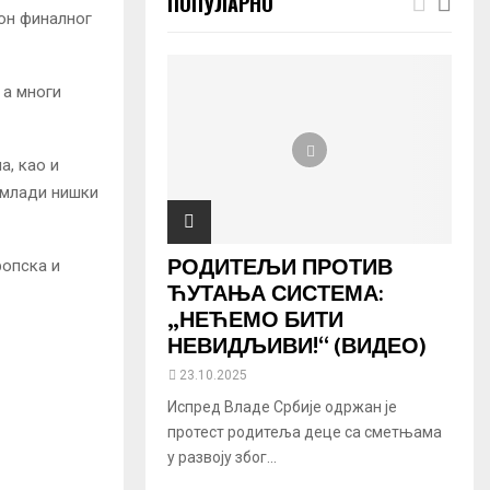
ПОПУЛАРНО
кон финалног
 а многи
а, као и
 млади нишки
РОДИТЕЉИ ПРОТИВ
ропска и
ЋУТАЊА СИСТЕМА:
„НЕЋЕМО БИТИ
НЕВИДЉИВИ!“ (ВИДЕО)
23.10.2025
Испред Владе Србије одржан је
протест родитеља деце са сметњама
у развоју због...