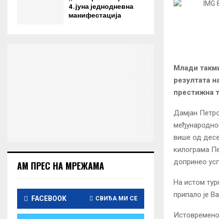
4. јуна jеднодневна
манифестација
Млади такми
резултата н
престижна т
Дамјан Петро
међународном
више од десе
килограма Пе
допринео усп
АМ ПРЕС НА МРЕЖАМА
На истом турн
припало је Ва
FACEBOOK
СВИЂА МИ СЕ
Истовремено,