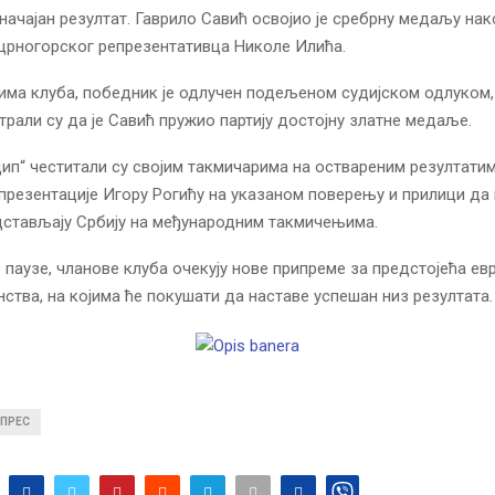
значајан резултат. Гаврило Савић освојио је сребрну медаљу на
црногорског репрезентативца Николе Илића.
ма клуба, победник је одлучен подељеном судијском одлуком,
трали су да је Савић пружио партију достојну златне медаље.
ип“ честитали су својим такмичарима на оствареним резултатим
презентације Игору Рогићу на указаном поверењу и прилици да
дстављају Србију на међународним такмичењима.
 паузе, чланове клуба очекују нове припреме за предстојећа ев
нства, на којима ће покушати да наставе успешан низ резултата.
ПРЕС