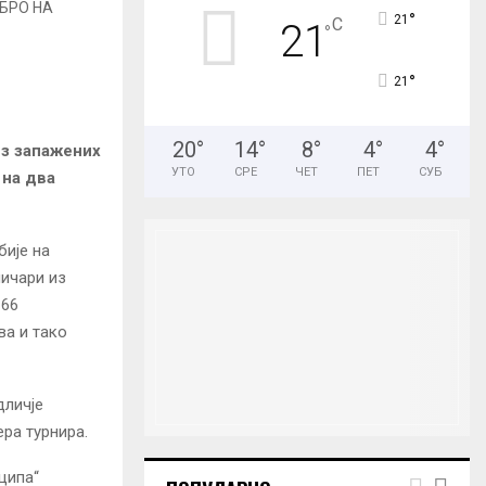
°
21
C
21
°
H
°
21
20
°
14
°
8
°
4
°
4
°
из запажених
УТО
СРЕ
ЧЕТ
ПЕТ
СУБ
 на два
бије на
мичари из
 66
ва и тако
дличје
ера турнира.
ципа“