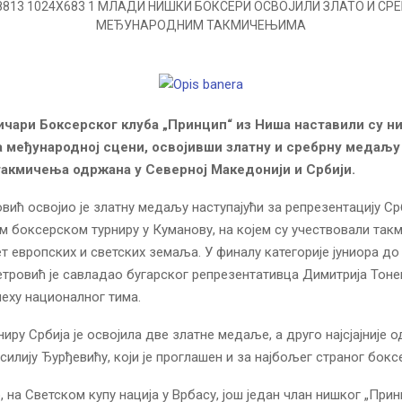
чари Боксерског клуба „Принцип“ из Ниша наставили су н
а међународној сцени, освојивши златну и сребрну медаљу
акмичења одржана у Северној Македонији и Србији.
вић освојио је златну медаљу наступајући за репрезентацију Ср
 боксерском турниру у Куманову, на којем су учествовали так
т европских и светских земаља. У финалу категорије јуниора до
тровић је савладао бугарског репрезентативца Димитрија Тоне
еху националног тима.
иру Србија је освојила две златне медаље, а друго најсјајније о
силију Ђурђевићу, који је проглашен и за најбољег страног бокс
 на Светском купу нација у Врбасу, још један члан нишког „Прин