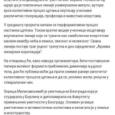
идеје да је повлачење линије универзални импулс, аутори
кроз колективни процес цртања окупљају учеснике
различитих генерација, професија и животних искустава.
У средишту пројекта налази се перформативни процес
настанка цртежа. Током кратке акције учесници исцртавају
вертикалне линије које се тумаче као симболични енергетски
канали између неба и земље, свесног и несвесног. Свака
линија постаје траг једног тренутка и део заједничког „Архива
линијских корелација“.
На отварању ће, како наводе организатори, бити постављени
папири великог формата приближних димензија људског
тела, док ће публика моћи да прати снимке раније започетог
колективног процеса цртања и да се, уколико жели, укључи у
стваралачки чин.
Зорица Милисављевић је уметница из Београда која је
студирала у Берлину и дипломирала на Факултету
примењених уметности у Београду. Оснивач је више
уметничких и активистичких колектива и излагала је у земљи
и иностранству.