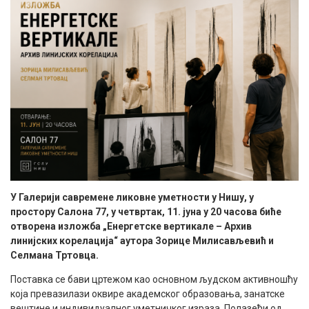
У Галерији савремене ликовне уметности у Нишу, у
простору Салона 77, у четвртак, 11. јуна у 20 часова биће
отворена изложба „Енергетске вертикале – Архив
линијских корелација“ аутора Зорице Милисављевић и
Селмана Тртовца.
Поставка се бави цртежом као основном људском активношћу
која превазилази оквире академског образовања, занатске
вештине и индивидуалног уметничког израза. Полазећи од